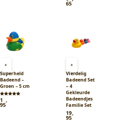
4.00
65
uit 5
Toevoegen
Toevoegen
+
+
aan
aan
Superheld
Vierdelig
winkelwagen
winkelwagen
Badeend –
Badeend Set
Groen – 5 cm
– 4
Gekleurde
Badeendjes
1
,
Gewaardeerd
5.00
95
Familie Set
uit 5
19
,
95