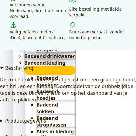
kiezen
Verzonden vanuit
Lifestyle
Elke bestelling met liefde
voor
Nederland, direct uit eigen
submenu
Badeend badtextiel
verpakt.
voorraad.
debadeend.nl?
submenu
Badjassen
Veilig betalen met o.a.
Duurzaam verpakt, zonder
Alles in
iDeal, Klarna of Creditcard.
onnodig plastic.
badtextiel
bekijken
Badeend drinkwaren
Badeend kleding
Beschrijving
submenu
Badeend
De coole brileenden zijn uitgerust met een grappige hoed,
broeken
een bril, en een ketting. Doormiddel van de dubbelzijdige
Badeend
tape is deze badeend leuk om op het dashboard van je
hoedjes
auto te plakken.
Badeend
sokken
Badeend
Productgegevens
stropdassen
Alles in kleding