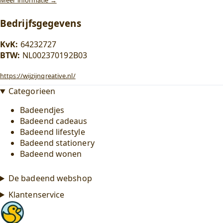
Bedrijfsgegevens
KvK:
64232727
BTW:
NL002370192B03
https://wijzijnqreative.nl/
Categorieen
Badeendjes
Badeend cadeaus
Badeend lifestyle
Badeend stationery
Badeend wonen
De badeend webshop
Klantenservice