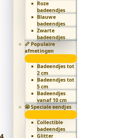
Roze
badeendjes
Blauwe
badeendjes
Zwarte
badeendjes
📏 Populaire
afmetingen
📏
Populaire
Badeendjes tot
afmetingen
2 cm
submenu
Badeendjes tot
5 cm
Badeendjes
vanaf 10 cm
🤩 Speciale eendjes
🤩
Speciale
Collectible
eendjes
badeendjes
submenu
4
,
Glitter