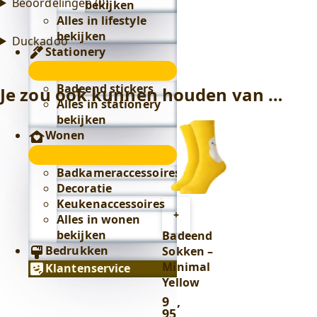
Beoordelingen (0)
bekijken
Alles in lifestyle
bekijken
Duckadoo
Stationery
Stationery
submenu
Badeend stickers
Je zou ook kunnen houden van …
Alles in stationery
bekijken
Wonen
Wonen
submenu
Badkameraccessoires
Decoratie
Keukenaccessoires
Toevoegen
+
Alles in wonen
aan
bekijken
Badeend
winkelwagen
Bedrukken
Sokken –
Minimal
Klantenservice
Yellow
9
,
95