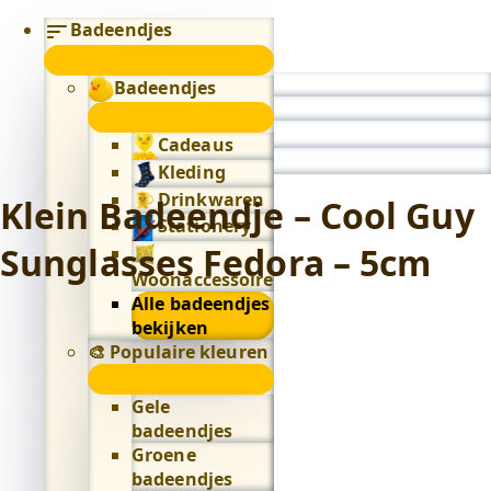
Badeendjes
submenu
Badeendjes
0
submenu
Cadeaus
Kleding
Drinkwaren
Klein Badeendje – Cool Guy
Stationery
Sunglasses Fedora – 5cm
Woonaccessoires
Alle badeendjes
bekijken
🎨 Populaire kleuren
🎨
Populaire
Gele
kleuren
badeendjes
submenu
Groene
badeendjes