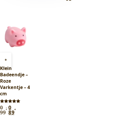
Toevoegen
+
aan
Klein
winkelwagen
Badeendje –
Roze
Varkentje – 4
cm
0
,
0
,
Oorspronkelijke
Huidige
Gewaardeerd
5.00
99
89
prijs
prijs
uit 5
was:
is:
0
0