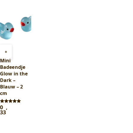
Toevoegen
+
aan
Mini
winkelwagen
Badeendje
Glow in the
Dark –
Blauw – 2
cm
0
,
Gewaardeerd
5.00
33
uit 5