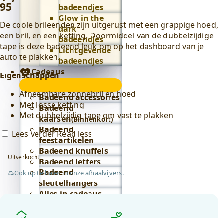
95
badeendjes
Glow in the
De coole brileenden zijn uitgerust met een grappige hoed,
dark
een bril, en een ketting. Doormiddel van de dubbelzijdige
badeendjes
tape is deze badeend leuk om op het dashboard van je
Lichtgevende
auto te plakken.
badeendjes
Cadeaus
Eigenschappen
Cadeaus
Afneembare zonnebril en hoed
submenu
Badeend accessoires
Met losse ketting
Badeend
Met dubbelzijdig tape om vast te plakken
kaarsen
(Binnenkort)
Badeend
Lees verder
Read less
feestartikelen
Badeend knuffels
Uitverkocht
Badeend letters
Badeend
Ook op te halen
in onze afhaalvijvers
.
sleutelhangers
Alles in cadeaus
bekijken
Waarom
Lifestyle