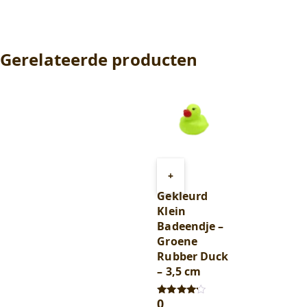
,
,
99
.
89
.
Gerelateerde producten
Toevoegen
+
aan
Gekleurd
winkelwagen
Klein
Badeendje –
Groene
Rubber Duck
– 3,5 cm
0
,
Gewaardeerd