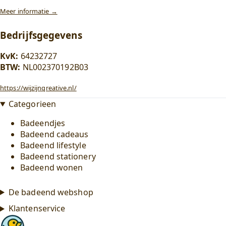
Meer informatie →
Bedrijfsgegevens
KvK:
64232727
BTW:
NL002370192B03
https://wijzijnqreative.nl/
Categorieen
Badeendjes
Badeend cadeaus
Badeend lifestyle
Badeend stationery
Badeend wonen
De badeend webshop
Klantenservice