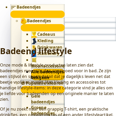
Badeendjes
submenu
Badeendjes
0
submenu
Cadeaus
Kleding
Drinkwaren
Badeend lifestyle
Stationery
Onze mode & lifestyle producten laten zien dat
Woonaccessoires
badeendjes meer zijn dan speelgoed voor in bad. Ze zijn
Alle badeendjes
een stijlvol én speels detail dat je dagelijks leven net dat
bekijken
beetje vrolijker maakt. Van kleding en accessoires tot
🎨 Populaire kleuren
handige lifestyle-items: in deze categorie vind je alles om
🎨
je liefde voor badeenden op een originele manier te laten
Populaire
Gele
zien.
kleuren
badeendjes
submenu
Groene
Of je nu zoekt naar een grappig T-shirt, een praktische
badeendjes
drinkfles, een opvallende tas of een ander lifestyleartikel,