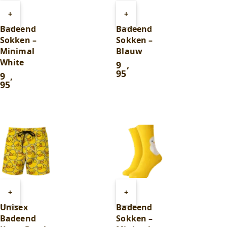
Toevoegen
Toevoegen
+
+
aan
aan
Badeend
Badeend
winkelwagen
winkelwagen
Sokken –
Sokken –
Minimal
Blauw
White
9
,
95
9
,
95
Toevoegen
Toevoegen
+
+
aan
aan
Unisex
Badeend
winkelwagen
winkelwagen
Badeend
Sokken –