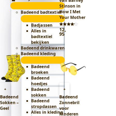
van Barney
Lifestyle
Stinson in
submenu
How I Met
Badeend badtextiel
Your Mother
submenu
Badjassen
12
,
Gewaardeerd
Alles in
4.00
95
badtextiel
uit 5
bekijken
Badeend drinkwaren
Badeend kleding
submenu
Badeend
broeken
Badeend
hoedjes
Toevoegen
Toevoegen
Badeend
+
+
aan
aan
sokken
Badeend
Badeend
winkelwagen
winkelwagen
Badeend
Sokken –
Zonnebril
stropdassen
Geel
voor
Alles in kleding
Kinderen