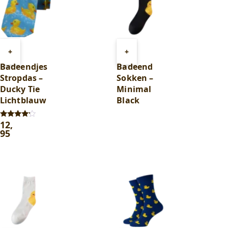
Toevoegen
Toevoegen
+
+
aan
aan
Badeendjes
Badeend
winkelwagen
winkelwagen
Stropdas –
Sokken –
Ducky Tie
Minimal
Lichtblauw
Black
12
,
Gewaardeerd
4.00
95
uit 5