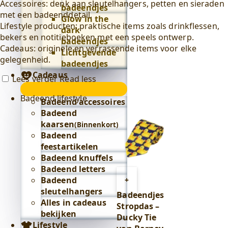
Accessoires: denk aan sleutelhangers, petten en sieraden
badeendjes
met een badeenddetail.
Glow in the
Lifestyle producten: praktische items zoals drinkflessen,
dark
bekers en notitieboeken met een speels ontwerp.
badeendjes
Cadeaus: originele en verrassende items voor elke
Lichtgevende
gelegenheid.
badeendjes
Cadeaus
Lees verder
Read less
Cadeaus
Badeend lifestyle
submenu
Badeend accessoires
Badeend
kaarsen
(Binnenkort)
Badeend
feestartikelen
Badeend knuffels
Badeend letters
Toevoegen
Badeend
+
aan
sleutelhangers
Badeendjes
winkelwagen
Alles in cadeaus
Stropdas –
bekijken
Ducky Tie
Lifestyle