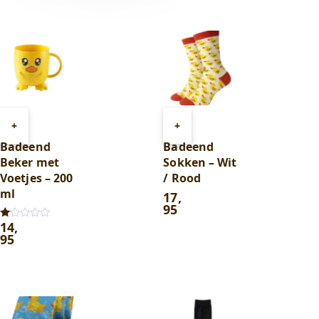
Toevoegen
Toevoegen
+
+
aan
aan
Badeend
Badeend
winkelwagen
winkelwagen
Beker met
Sokken – Wit
Voetjes – 200
/ Rood
ml
17
,
95
14
,
Gewaardeerd
1.00
95
uit
5