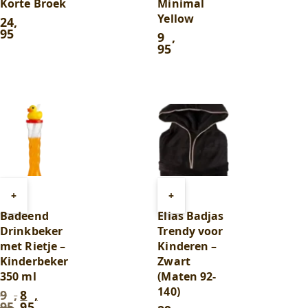
Korte Broek
Minimal
Yellow
24
,
95
9
,
95
Toevoegen
Toevoegen
+
+
aan
aan
Badeend
Elias Badjas
winkelwagen
winkelwagen
Drinkbeker
Trendy voor
met Rietje –
Kinderen –
Kinderbeker
Zwart
350 ml
(Maten 92-
140)
9
,
8
,
Oorspronkelijke
Huidige
95
95