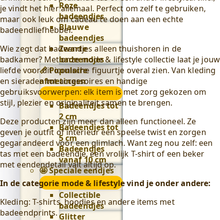
Roze
je vindt het hier allemaal. Perfect om zelf te gebruiken,
badeendjes
maar ook leuk om cadeau te doen aan een echte
Blauwe
badeendliefhebber.
badeendjes
Wie zegt dat badeendjes alleen thuishoren in de
Zwarte
badkamer? Met onze mode & lifestyle collectie laat je jouw
badeendjes
liefde voor dit iconische figuurtje overal zien. Van kleding
📏 Populaire
en sieraden tot accessoires en handige
afmetingen
gebruiksvoorwerpen: elk item is met zorg gekozen om
📏
stijl, plezier en originaliteit samen te brengen.
Populaire
Badeendjes tot
afmetingen
2 cm
Deze producten zijn meer dan alleen functioneel. Ze
submenu
Badeendjes tot
geven je outfit of interieur een speelse twist en zorgen
5 cm
gegarandeerd voor een glimlach. Want zeg nou zelf: een
Badeendjes
tas met een badeendje, een vrolijk T-shirt of een beker
vanaf 10 cm
met eendendetail valt altijd op.
🤩 Speciale eendjes
🤩
In de categorie mode & lifestyle vind je onder andere:
Speciale
Collectible
Kleding: T-shirts, hoodies en andere items met
eendjes
badeendjes
badeendprints.
submenu
Glitter