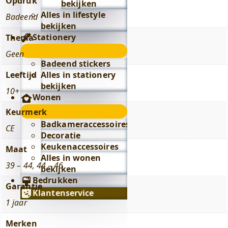
Opdruk
bekijken
Alles in lifestyle
Badeend
bekijken
Stationery
Thema
Stationery
Geen
submenu
Badeend stickers
Leeftijd
Alles in stationery
bekijken
10+
Wonen
Wonen
Keurmerk
submenu
Badkameraccessoires
CE
Decoratie
Keukenaccessoires
Maat
Alles in wonen
39 – 44, 44 – 46
bekijken
Bedrukken
Garantie
Klantenservice
1 jaar
Merken