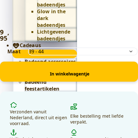
badeendjes
Glow in the
dark
badeendjes
9
,
Lichtgevende
95
badeendjes
Cadeaus
Maat
Cadeaus
submenu
Badeend accessoires
Badeend
In winkelwagentje
kaarsen
(Binnenkort)
Badeend
feestartikelen
Badeend knuffels
Badeend letters
Waarom
Badeend
kiezen
Verzonden vanuit
sleutelhangers
Elke bestelling met liefde
voor
Nederland, direct uit eigen
verpakt.
Alles in cadeaus
voorraad.
debadeend.nl?
bekijken
Lifestyle