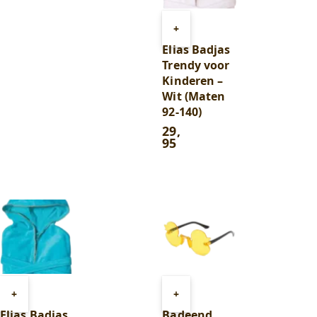
Toevoegen
+
aan
Elias Badjas
winkelwagen
Trendy voor
Kinderen –
Wit (Maten
92-140)
29
,
95
Toevoegen
Toevoegen
+
+
aan
aan
Elias Badjas
Badeend