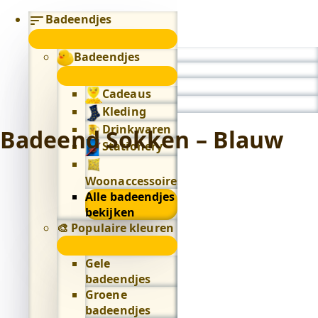
Badeendjes
submenu
Badeendjes
0
submenu
Cadeaus
Kleding
Drinkwaren
Badeend Sokken – Blauw
Stationery
Woonaccessoires
Alle badeendjes
bekijken
🎨 Populaire kleuren
🎨
Populaire
Gele
kleuren
badeendjes
submenu
Groene
badeendjes