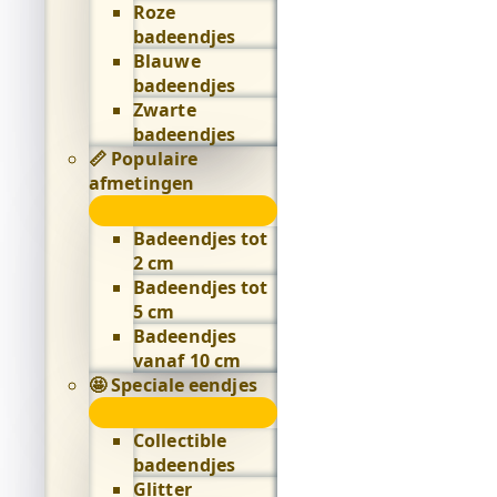
Roze
badeendjes
Blauwe
badeendjes
Zwarte
badeendjes
📏 Populaire
afmetingen
📏
Populaire
Badeendjes tot
afmetingen
2 cm
submenu
Badeendjes tot
5 cm
Badeendjes
vanaf 10 cm
🤩 Speciale eendjes
🤩
Speciale
Collectible
eendjes
badeendjes
submenu
Glitter