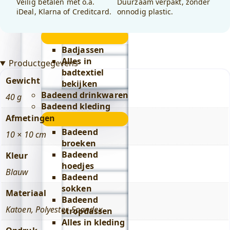
Veilig betalen met o.a.
Duurzaam verpakt, zonder
Lifestyle
iDeal, Klarna of Creditcard.
onnodig plastic.
submenu
Badeend badtextiel
submenu
Badjassen
Alles in
Productgegevens
badtextiel
Gewicht
bekijken
Badeend drinkwaren
40 g
Badeend kleding
Afmetingen
submenu
Badeend
10 × 10 cm
broeken
Badeend
Kleur
hoedjes
Blauw
Badeend
sokken
Materiaal
Badeend
Katoen
,
Polyester
,
Spandex
stropdassen
Alles in kleding