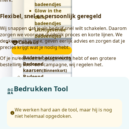
merk.
badeendjes
Glow in the
Flexibel, snel en persoonlijk geregeld
dark
badeendjes
Wij snappen dat je als bedrijf snel wilt schakelen. Daarom
Lichtgevende
zorgen we voor een duidelijk proces en korte lijnen. We
badeendjes
denken met je mee, geven eerlijk advies en zorgen dat je
Cadeaus
precies krijgt wat je nodig hebt.
Cadeaus
submenu
Badeend accessoires
Of je nu een kleine oplage nodig hebt of een grotere
Badeend
bestelling voor een campagne, wij regelen het.
kaarsen
(Binnenkort)
Badeend
feestartikelen
Bedrukken Tool
Badeend knuffels
Badeend letters
Badeend
sleutelhangers
We werken hard aan de tool, maar hij is nog
Alles in cadeaus
niet helemaal opgedoken.
bekijken
Lifestyle