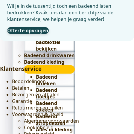
Wil je in de tussentijd toch een badeend laten
Lifestyle
bedrukken? Kwák ons dan een berichtje via de
submenu
Badeend badtextiel
klantenservice, we helpen je graag verder!
submenu
Badjassen
Offerte opvragen
Alles in
badtextiel
bekijken
Badeend drinkwaren
Badeend kleding
Klantenservice
submenu
Badeend
Beoordelingen
broeken
Betalen
Badeend
Bezorgen en afhalen
hoedjes
Garantie
Badeend
Retourneren en ruilen
sokken
Voorwaarden & Beleid
Badeend
Algemene voorwaarden
stropdassen
Cookiebeleid
Alles in kleding
Privacybeleid