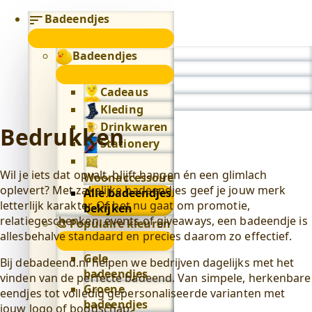
Badeendjes
submenu
Badeendjes
0
submenu
Cadeaus
Kleding
Drinkwaren
Bedrukken
Stationery
Wil je iets dat opvalt, blijft hangen én een glimlach
Woonaccessoires
oplevert? Met zakelijke badeendjes geef je jouw merk
Alle badeendjes
letterlijk karakter. Of het nu gaat om promotie,
bekijken
relatiegeschenken, events of giveaways, een badeendje is
🎨 Populaire kleuren
allesbehalve standaard en precies daarom zo effectief.
🎨
Populaire
Gele
Bij debadeend.nl helpen we bedrijven dagelijks met het
kleuren
badeendjes
vinden van de perfecte badeend. Van simpele, herkenbare
submenu
Groene
eendjes tot volledig gepersonaliseerde varianten met
badeendjes
jouw logo of boodschap.