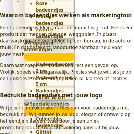
Roze
badeendjes
Waarom badeendjes werken als marketingtool
Blauwe
badeendjes
Een badeendje is klein, maar de impact is groot. Het is een
Zwarte
product dat mensen niet snel weggooien. In plaats
badeendjes
daarvan krijgt het een plekje op een bureau, in de auto of
📏 Populaire
thuis. En dat betekent: langdurige zichtbaarheid voor
afmetingen
jouw merk.
📏
Populaire
Badeendjes tot
Daarnaast roept een badeend direct een gevoel op.
afmetingen
2 cm
Vrolijk, speels en toegankelijk. Precies wat je wilt als je op
submenu
Badeendjes tot
een positieve manier wilt opvallen bij klanten of relaties.
5 cm
Badeendjes
Bedrukte badeendjes met jouw logo
vanaf 10 cm
🤩 Speciale eendjes
Wil je echt indruk maken? Kies dan voor badeendjes met
🤩
bedrukking. Wij kunnen jouw logo, slogan of ontwerp op
Speciale
Collectible
het eendje plaatsen, waardoor je een uniek
eendjes
badeendjes
promotieproduct krijgt dat volledig aansluit bij jouw
submenu
Glitter