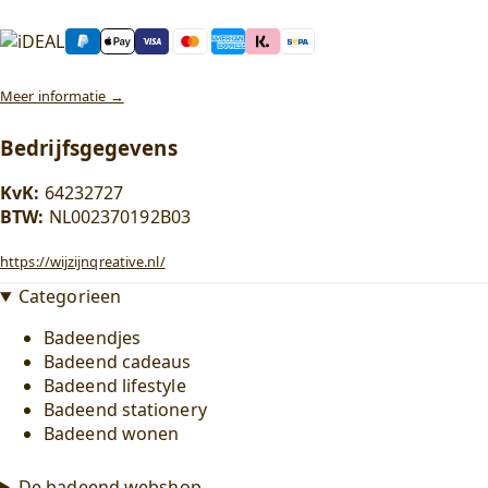
Meer informatie →
Bedrijfsgegevens
KvK:
64232727
BTW:
NL002370192B03
https://wijzijnqreative.nl/
Categorieen
Badeendjes
Badeend cadeaus
Badeend lifestyle
Badeend stationery
Badeend wonen
De badeend webshop