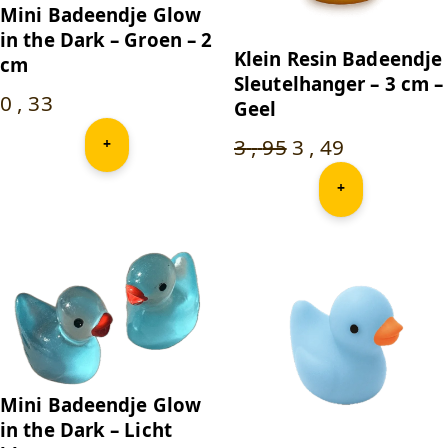
Mini Badeendje Glow
in the Dark – Groen – 2
Klein Resin Badeendje
cm
Sleutelhanger – 3 cm –
0
,
33
Geel
Oorspronkelijk
Huidige
3
,
95
3
,
49
+
prijs
prijs
+
was:
is:
3
3
,
,
95
.
49
.
Mini Badeendje Glow
in the Dark – Licht