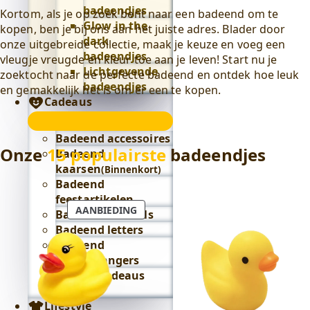
badeendjes
Kortom, als je op zoek bent naar een badeend om te
Glow in the
kopen, ben je bij ons aan het juiste adres. Blader door
dark
onze uitgebreide collectie, maak je keuze en voeg een
badeendjes
vleugje vreugde en kleur toe aan je leven! Start nu je
Lichtgevende
zoektocht naar de perfecte badeend en ontdek hoe leuk
badeendjes
en gemakkelijk het is om er een te kopen.
Cadeaus
Cadeaus
submenu
Badeend accessoires
Onze
15 populairste
badeendjes
Badeend
kaarsen
(Binnenkort)
Badeend
feestartikelen
PRODUCT
AANBIEDING
Badeend knuffels
IN
Badeend letters
DE
Badeend
UITVERKOOP
sleutelhangers
Alles in cadeaus
bekijken
Lifestyle