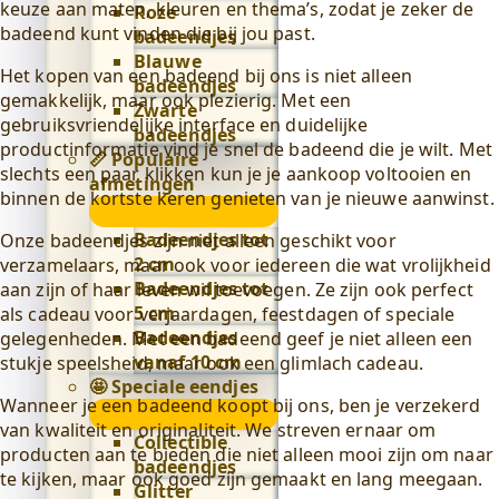
keuze aan maten, kleuren en thema’s, zodat je zeker de
Roze
badeend kunt vinden die bij jou past.
badeendjes
Blauwe
Het kopen van een badeend bij ons is niet alleen
badeendjes
gemakkelijk, maar ook plezierig. Met een
Zwarte
gebruiksvriendelijke interface en duidelijke
badeendjes
productinformatie vind je snel de badeend die je wilt. Met
📏 Populaire
slechts een paar klikken kun je je aankoop voltooien en
afmetingen
binnen de kortste keren genieten van je nieuwe aanwinst.
📏
Populaire
Badeendjes tot
Onze badeendjes zijn niet alleen geschikt voor
afmetingen
2 cm
verzamelaars, maar ook voor iedereen die wat vrolijkheid
submenu
Badeendjes tot
aan zijn of haar leven wil toevoegen. Ze zijn ook perfect
5 cm
als cadeau voor verjaardagen, feestdagen of speciale
Badeendjes
gelegenheden. Met een badeend geef je niet alleen een
vanaf 10 cm
stukje speelsheid, maar ook een glimlach cadeau.
🤩 Speciale eendjes
Wanneer je een badeend koopt bij ons, ben je verzekerd
🤩
van kwaliteit en originaliteit. We streven ernaar om
Speciale
Collectible
producten aan te bieden die niet alleen mooi zijn om naar
eendjes
badeendjes
te kijken, maar ook goed zijn gemaakt en lang meegaan.
submenu
Glitter