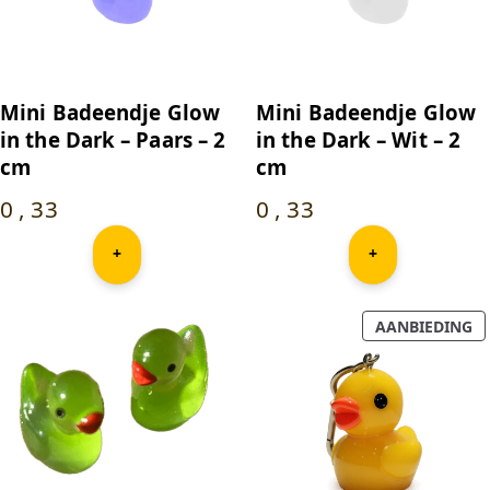
Mini Badeendje Glow
Mini Badeendje Glow
in the Dark – Paars – 2
in the Dark – Wit – 2
cm
cm
0
,
33
0
,
33
+
+
P
AANBIEDING
IN
D
U