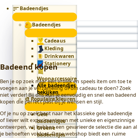
Badeendjes
submenu
Badeendjes
0
submenu
Cadeaus
Kleding
Drinkwaren
Stationery
Badeend kopen
Woonaccessoires
Ben je op zoek naar een vrolijk en speels item om toe te
Alle badeendjes
voegen aan je verzameling of om cadeau te doen? Zoek
bekijken
niet verder! Bij ons kun je eenvoudig en snel een badeend
🎨 Populaire kleuren
kopen die perfect past bij je wensen en stijl.
🎨
Populaire
Of je nu op zoek bent naar het klassieke gele badeendje
Gele
kleuren
of liever wilt experimenteren met unieke en eigenzinnige
badeendjes
submenu
ontwerpen, wij hebben een gevarieerde selectie die aan al
Groene
je behoeften voldoet. Onze webshop biedt een ruime
badeendjes