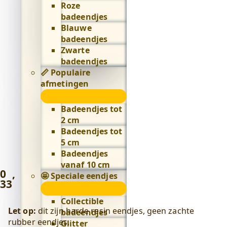
Roze
badeendjes
Blauwe
badeendjes
Zwarte
badeendjes
📏 Populaire
afmetingen
📏
Populaire
Badeendjes tot
afmetingen
2 cm
submenu
Badeendjes tot
5 cm
Badeendjes
vanaf 10 cm
0
,
🤩 Speciale eendjes
33
🤩
Speciale
Collectible
eendjes
Let op:
dit zijn harde resin eendjes, geen zachte
badeendjes
submenu
rubber eendjes.
Glitter