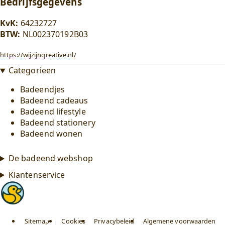
Bedrijfsgegevens
KvK:
64232727
BTW:
NL002370192B03
https://wijzijnqreative.nl/
Categorieen
Badeendjes
Badeend cadeaus
Badeend lifestyle
Badeend stationery
Badeend wonen
De badeend webshop
Klantenservice
Sitemap
|
Cookies
Privacybeleid
Algemene voorwaarden