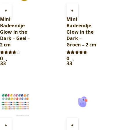
Toevoegen
Toevoegen
+
+
aan
aan
Mini
Mini
winkelwagen
winkelwagen
Badeendje
Badeendje
Glow in the
Glow in the
Dark – Geel –
Dark –
2 cm
Groen – 2 cm
0
,
0
,
Gewaardeerd
Gewaardeerd
4.00
5.00
33
33
uit 5
uit 5
Toevoegen
Toevoegen
+
+