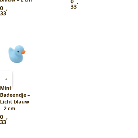
0
,
33
0
,
33
Toevoegen
+
aan
Mini
winkelwagen
Badeendje –
Licht blauw
– 2 cm
0
,
33