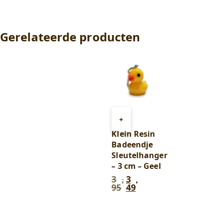
Gerelateerde producten
Toevoegen
+
aan
Klein Resin
winkelwagen
Badeendje
Sleutelhanger
– 3 cm – Geel
3
,
3
,
Oorspronkelijke
Huidige
95
49
prijs
prijs
was:
is:
3
3
,
,