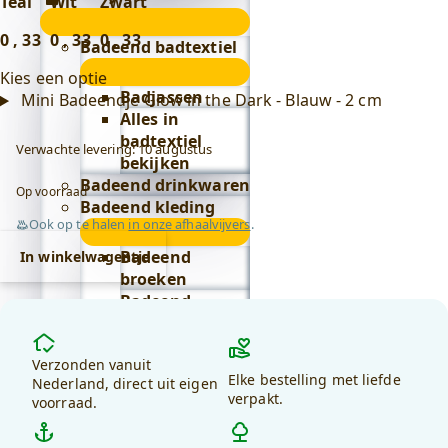
Teal
Wit
Zwart
Lifestyle
0
,
33
0
,
33
0
,
33
submenu
Badeend badtextiel
submenu
Kies een optie
Badjassen
Mini Badeendje Glow in the Dark - Blauw - 2 cm
Alles in
badtextiel
Verwachte levering: 10 augustus
bekijken
Badeend drinkwaren
Op voorraad
Badeend kleding
Ook op te halen
in onze afhaalvijvers
.
submenu
Badeend
In winkelwagentje
broeken
Badeend
hoedjes
Waarom
Badeend
kiezen
Verzonden vanuit
sokken
Elke bestelling met liefde
voor
Nederland, direct uit eigen
Badeend
verpakt.
voorraad.
debadeend.nl?
stropdassen
Alles in kleding