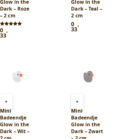
Glow in the
Glow in the
Dark – Roze
Dark – Teal –
– 2 cm
2 cm
0
,
33
0
,
Gewaardeerd
5.00
33
uit 5
Toevoegen
Toevoegen
+
+
aan
aan
Mini
Mini
winkelwagen
winkelwagen
Badeendje
Badeendje
Glow in the
Glow in the
Dark – Wit –
Dark – Zwart
2 cm
– 2 cm