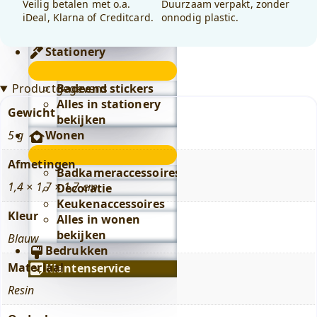
bekijken
Veilig betalen met o.a.
Duurzaam verpakt, zonder
iDeal, Klarna of Creditcard.
onnodig plastic.
Alles in lifestyle
bekijken
Stationery
Stationery
submenu
Badeend stickers
Productgegevens
Alles in stationery
Gewicht
bekijken
Wonen
5 g
Wonen
Afmetingen
submenu
Badkameraccessoires
1,4 × 1,7 × 1,7 cm
Decoratie
Keukenaccessoires
Kleur
Alles in wonen
bekijken
Blauw
Bedrukken
Materiaal
Klantenservice
Resin