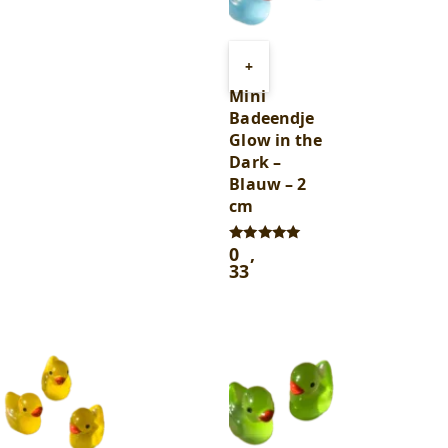
Toevoegen
+
aan
Mini
winkelwagen
Badeendje
Glow in the
Dark –
Blauw – 2
cm
0
,
Gewaardeerd
5.00
33
uit 5