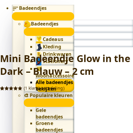
Badeendjes
submenu
Badeendjes
0
submenu
Cadeaus
Kleding
Drinkwaren
Mini Badeendje Glow in the
Stationery
Dark – Blauw – 2 cm
Woonaccessoires
Alle badeendjes
(
1
klantbeoordeling)
bekijken
🎨 Populaire kleuren
Gewaardeerd
1
5.00
op 5
🎨
gebaseerd
op
klant
Populaire
Gele
waardering
kleuren
badeendjes
submenu
Groene
badeendjes