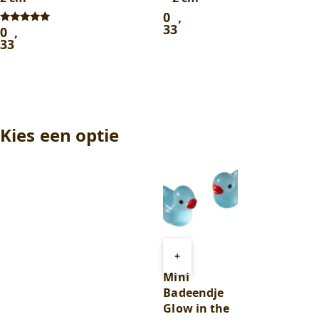
0
,
33
0
,
Gewaardeerd
5.00
33
uit 5
Kies een optie
Toevoegen
+
aan
Mini
winkelwagen
Badeendje
Glow in the