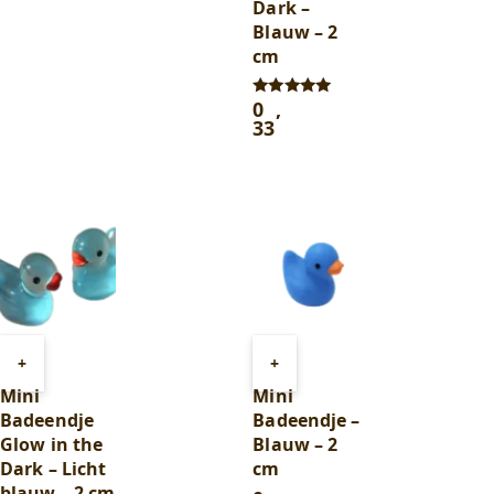
Dark –
Blauw – 2
cm
0
,
Gewaardeerd
5.00
33
uit 5
Toevoegen
Toevoegen
+
+
aan
aan
Mini
Mini
winkelwagen
winkelwagen
Badeendje
Badeendje –
Glow in the
Blauw – 2
Dark – Licht
cm
blauw – 2 cm