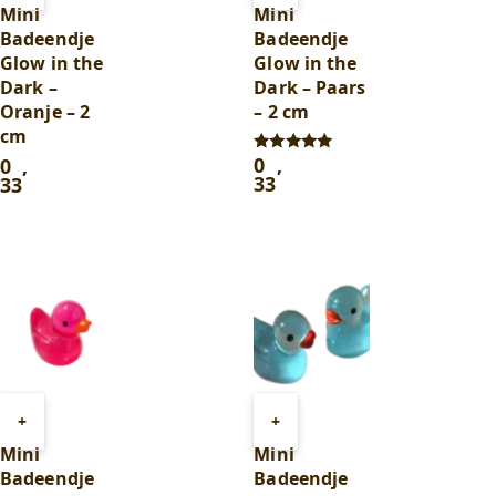
aan
aan
Mini
Mini
winkelwagen
winkelwagen
Badeendje
Badeendje
Glow in the
Glow in the
Dark –
Dark – Paars
Oranje – 2
– 2 cm
cm
0
,
0
,
Gewaardeerd
5.00
33
33
uit 5
Toevoegen
Toevoegen
+
+
aan
aan
Mini
Mini
winkelwagen
winkelwagen
Badeendje
Badeendje