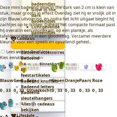
badeendjes
Deze mini badeend glow in the dark van 2 cm is klein van
Glow in the
stuk, maar groots in effect Overdag ziet hij er vrolijk uit in
dark
zijn Blauw uitvoering, en zodra het licht uitgaat begint hij
badeendjes
zachtjes op te lichten. Dankzij het compacte formaat past
Lichtgevende
hij overal:in een vitrinekast, op een plankje, als
badeendjes
tafeldecoratie of in een goodiebag. Verzamel meerdere
Cadeaus
kleuren voor een speels en opvallend geheel..
Cadeaus
submenu
Lees verder
Read less
Badeend accessoires
Kies een kleur
:
Blauw
Badeend
kaarsen
(Binnenkort)
Badeend
feestartikelen
Blauw
Geel
Grijs
Groen
Oranje
Paars
Roze
Badeend knuffels
Badeend letters
0
,
33
0
,
33
Uitverkocht
0
,
33
0
,
33
0
,
33
0
,
33
Badeend
sleutelhangers
Alles in cadeaus
bekijken
Lifestyle