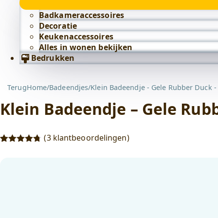
Badkameraccessoires
Decoratie
Keukenaccessoires
Alles in wonen bekijken
Bedrukken
Terug
Home
/
Badeendjes
/
Klein Badeendje - Gele Rubber Duck -
Klein Badeendje – Gele Rub
(
3
klantbeoordelingen)
Gewaardeerd
3
4.67
op 5
gebaseerd
op
klant
waarderingen