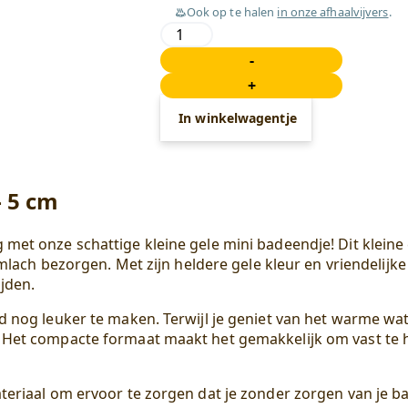
Ook op te halen
in onze afhaalvijvers
.
Klein
Badeendje
-
-
+
Gele
Rubber
In winkelwagentje
Duck
-
5
cm
– 5 cm
aantal
met onze schattige kleine gele mini badeendje! Dit kleine
mlach bezorgen. Met zijn heldere gele kleur en vriendelijke 
jden.
 nog leuker te maken. Terwijl je geniet van het warme water
. Het compacte formaat maakt het gemakkelijk om vast te 
ateriaal om ervoor te zorgen dat je zonder zorgen van je 