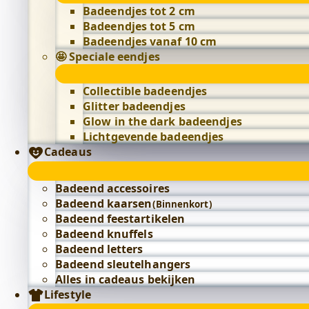
Badeendjes tot 2 cm
Badeendjes tot 5 cm
Badeendjes vanaf 10 cm
🤩 Speciale eendjes
Collectible badeendjes
Glitter badeendjes
Glow in the dark badeendjes
Lichtgevende badeendjes
Cadeaus
Badeend accessoires
Badeend kaarsen
(Binnenkort)
Badeend feestartikelen
Badeend knuffels
Badeend letters
Badeend sleutelhangers
Alles in cadeaus bekijken
Lifestyle