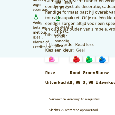
Gemaakt van zacht rubber en verkri
met liefde
,
,
eigen
eendje perfect als decoratie, cadea
verpakt.
99
.
89
.
voorraad.
handige formaat past hij overal: v
tot cadeaupakket. Of je nu één kle
Veilig
eendjes zorgen altijd voor een speel
Duurzaam
betalen
en oud die houden van simpele, vr
verpakt,
met o.a.
uitstraling.
zonder
iDeal,
onnodig
Klarna of
Lees verder
Read less
plastic.
Creditcard.
Kies een kleur
:
Geel
Roze
Rood
Groen
Blauw
Uitverkocht
0
,
99
0
,
99
Uitverko
Verwachte levering: 10 augustus
Slechts 29 resterend op voorraad