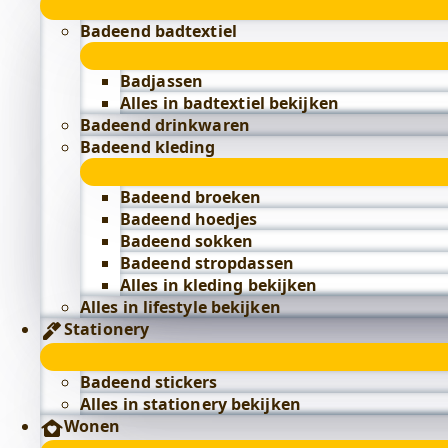
Badeend badtextiel
Badjassen
Alles in badtextiel bekijken
Badeend drinkwaren
Badeend kleding
Badeend broeken
Badeend hoedjes
Badeend sokken
Badeend stropdassen
Alles in kleding bekijken
Alles in lifestyle bekijken
Stationery
Badeend stickers
Alles in stationery bekijken
Wonen