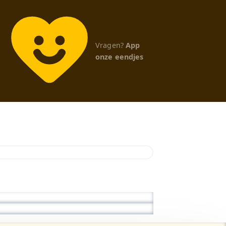
Vragen?
App
onze eendjes