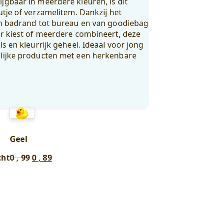
jgbaar in meerdere kleuren, is dit
utje of verzamelitem. Dankzij het
an badrand tot bureau en van goodiebag
ur kiest of meerdere combineert, deze
s en kleurrijk geheel. Ideaal voor jong
olijke producten met een herkenbare
Geel
Oorspronkelijke
Huidige
cht
0
,
99
0
,
89
prijs
prijs
was:
is:
0
0
,
,
99
.
89
.