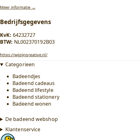
Meer informatie →
Bedrijfsgegevens
KvK:
64232727
BTW:
NL002370192B03
https://wijzijnqreative.nl/
Categorieen
Badeendjes
Badeend cadeaus
Badeend lifestyle
Badeend stationery
Badeend wonen
De badeend webshop
Klantenservice