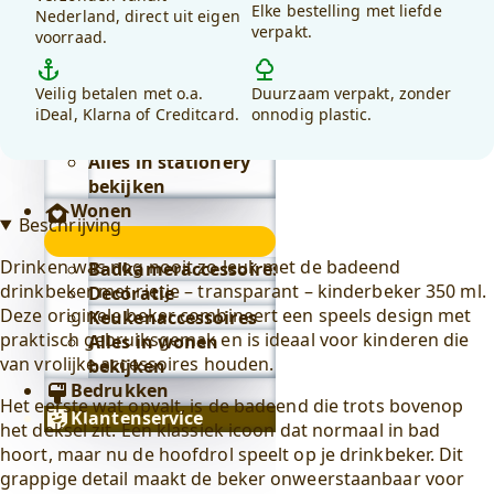
bekijken
350
Elke bestelling met liefde
voor
Nederland, direct uit eigen
Alles in lifestyle
ml
verpakt.
voorraad.
debadeend.nl?
bekijken
aantal
Stationery
Veilig betalen met o.a.
Duurzaam verpakt, zonder
Stationery
iDeal, Klarna of Creditcard.
onnodig plastic.
submenu
Badeend stickers
Alles in stationery
bekijken
Wonen
Beschrijving
Wonen
submenu
Drinken was nog nooit zo leuk met de badeend
Badkameraccessoires
drinkbeker met rietje – transparant – kinderbeker 350 ml.
Decoratie
Deze originele beker combineert een speels design met
Keukenaccessoires
praktisch gebruiksgemak en is ideaal voor kinderen die
Alles in wonen
van vrolijke accessoires houden.
bekijken
Bedrukken
Het eerste wat opvalt, is de badeend die trots bovenop
Klantenservice
het deksel zit. Een klassiek icoon dat normaal in bad
hoort, maar nu de hoofdrol speelt op je drinkbeker. Dit
grappige detail maakt de beker onweerstaanbaar voor