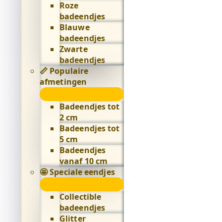
Roze
badeendjes
Blauwe
badeendjes
Zwarte
badeendjes
📏 Populaire
afmetingen
📏
Populaire
Badeendjes tot
afmetingen
2 cm
submenu
Badeendjes tot
5 cm
Badeendjes
vanaf 10 cm
🤩 Speciale eendjes
🤩
Speciale
Collectible
eendjes
badeendjes
submenu
Glitter