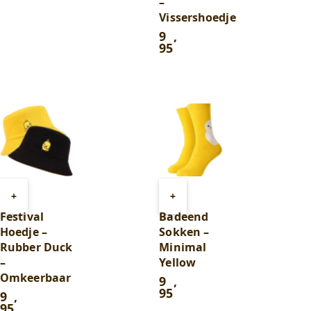
–
Vissershoedje
9
,
95
Toevoegen
Toevoegen
+
+
aan
aan
Festival
Badeend
winkelwagen
winkelwagen
Hoedje –
Sokken –
Rubber Duck
Minimal
–
Yellow
Omkeerbaar
9
,
95
9
,
95