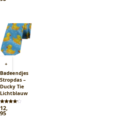
Toevoegen
+
aan
Badeendjes
winkelwagen
Stropdas –
Ducky Tie
Lichtblauw
12
,
Gewaardeerd
4.00
95
uit 5