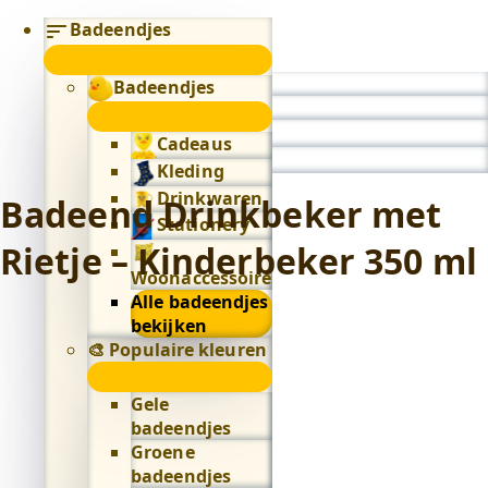
Badeendjes
submenu
Badeendjes
0
submenu
Cadeaus
Kleding
Drinkwaren
Badeend Drinkbeker met
Stationery
Rietje – Kinderbeker 350 ml
Woonaccessoires
Alle badeendjes
bekijken
🎨 Populaire kleuren
🎨
Populaire
Gele
kleuren
badeendjes
submenu
Groene
badeendjes