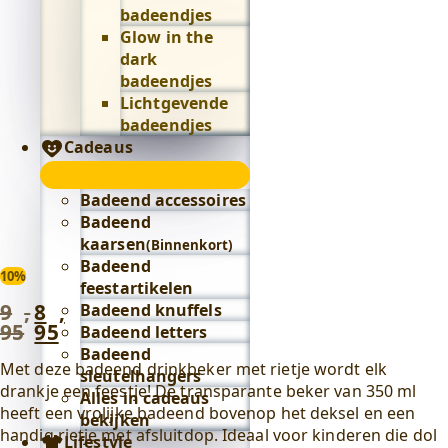
badeendjes
Glow in the
dark
badeendjes
Lichtgevende
badeendjes
Cadeaus
Cadeaus
submenu
Badeend accessoires
Badeend
kaarsen
(Binnenkort)
Badeend
10%
feestartikelen
9
,
8
,
Badeend knuffels
Oorspronkelijke
Huidige
95
95
Badeend letters
prijs
prijs
Badeend
was:
is:
Met deze badeend drinkbeker met rietje wordt elk
sleutelhangers
9
8
drankje een feestje! De transparante beker van 350 ml
Alles in cadeaus
,
,
heeft een vrolijke badeend bovenop het deksel en een
bekijken
95
.
95
.
handig rietje met afsluitdop. Ideaal voor kinderen die dol
Lifestyle