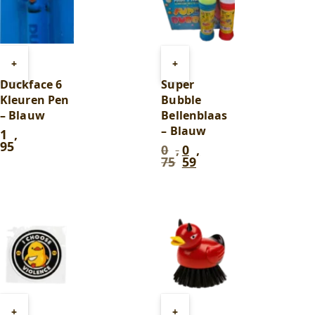
Toevoegen
Toevoegen
+
+
aan
aan
Duckface 6
Super
winkelwagen
winkelwagen
Kleuren Pen
Bubble
– Blauw
Bellenblaas
– Blauw
1
,
95
0
,
0
,
Oorspronkelijke
Huidige
75
59
prijs
prijs
was:
is:
0
0
,
,
75
.
59
.
Toevoegen
Toevoegen
+
+