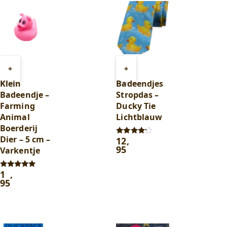
Toevoegen
Toevoegen
+
+
aan
aan
Klein
Badeendjes
winkelwagen
winkelwagen
Badeendje –
Stropdas –
Farming
Ducky Tie
Animal
Lichtblauw
Boerderij
Dier – 5 cm –
12
,
Gewaardeerd
4.00
95
Varkentje
uit 5
1
,
Gewaardeerd
5.00
95
uit 5