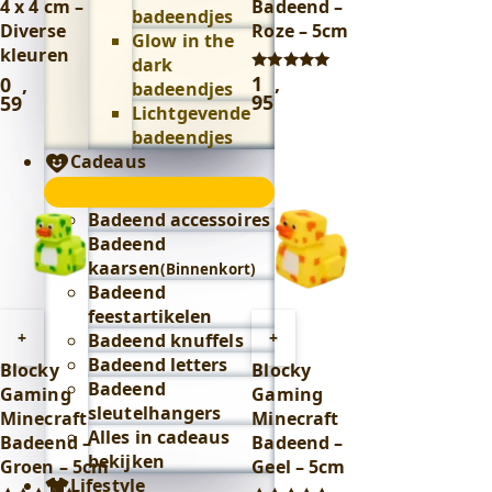
4 x 4 cm –
Badeend –
badeendjes
Diverse
Roze – 5cm
Glow in the
kleuren
dark
1
,
0
,
Gewaardeerd
badeendjes
5.00
95
59
Lichtgevende
uit 5
badeendjes
Cadeaus
Cadeaus
submenu
Badeend accessoires
Badeend
kaarsen
(Binnenkort)
Badeend
feestartikelen
Toevoegen
Toevoegen
+
+
Badeend knuffels
aan
aan
Badeend letters
Blocky
Blocky
winkelwagen
winkelwagen
Badeend
Gaming
Gaming
sleutelhangers
Minecraft
Minecraft
Alles in cadeaus
Badeend –
Badeend –
bekijken
Groen – 5cm
Geel – 5cm
Lifestyle