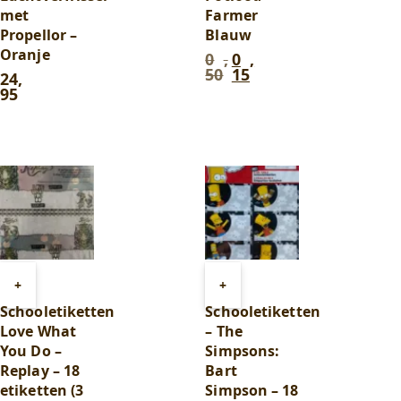
met
Farmer
Propellor –
Blauw
Oranje
0
,
0
,
Oorspronkelijke
Huidige
50
15
24
,
prijs
prijs
95
was:
is:
0
0
,
,
50
.
15
.
Toevoegen
Toevoegen
+
+
aan
aan
Schooletiketten
Schooletiketten
winkelwagen
winkelwagen
Love What
– The
You Do –
Simpsons:
Replay – 18
Bart
etiketten (3
Simpson – 18