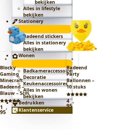
bekijken
was:
is:
Alles in lifestyle
2
0
bekijken
,
,
95
.
88
.
Stationery
Stationery
submenu
Badeend stickers
Alles in stationery
bekijken
Wonen
Toevoegen
Toevoegen
+
+
Wonen
aan
aan
Blocky
Badeend
submenu
Badkameraccessoires
winkelwagen
winkelwagen
Gaming
Party
Decoratie
Minecraft
Ballonnen –
Keukenaccessoires
Badeend –
10 stuks
Alles in wonen
Blauw – 5cm
bekijken
4
,
Gewaardeerd
Bedrukken
5.00
95
1
,
Gewaardeerd
uit 5
Klantenservice
5.00
95
uit 5