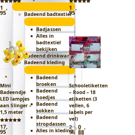
Lifestyle
1
,
1
,
Gewaardeerd
Gewaardeerd
5.00
5.00
95
95
submenu
Badeend badtextiel
uit 5
uit 5
submenu
Badjassen
Alles in
badtextiel
bekijken
Badeend drinkwaren
Badeend kleding
submenu
Toevoegen
Toevoegen
+
+
Badeend
aan
aan
broeken
Mini
Schooletiketten
winkelwagen
winkelwagen
Badeend
Badeendje
– Rood – 18
hoedjes
LED lampjes
etiketten (3
Badeend
aan Slinger –
vellen, 6
sokken
1,5 meter
labels per
Badeend
vel)
stropdassen
17
,
2
,
0
,
Gewaardeerd
Oorspronkelijke
Huidige
Alles in kleding
5.00
95
95
88
prijs
prijs
uit 5