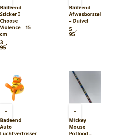
aan
aan
Badeend
Badeend
winkelwagen
winkelwagen
Sticker I
Afwasborstel
Choose
– Duivel
Violence – 15
5
,
95
cm
3
,
95
Toevoegen
Toevoegen
+
+
aan
aan
Badeend
Mickey
winkelwagen
winkelwagen
Auto
Mouse
Luchtverfrisser
Potlood –