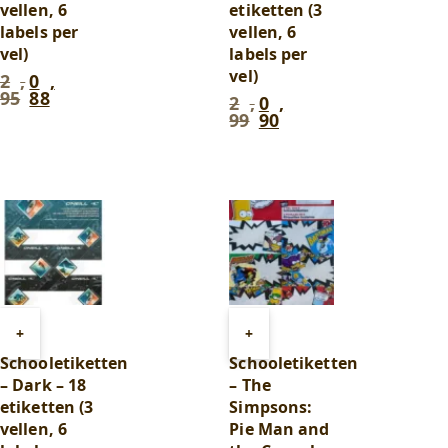
vellen, 6
etiketten (3
labels per
vellen, 6
vel)
labels per
vel)
2
,
0
,
Oorspronkelijke
Huidige
95
88
prijs
prijs
2
,
0
,
Oorspronkelijke
Huidige
99
90
was:
is:
prijs
prijs
2
0
was:
is:
,
,
2
0
95
.
88
.
,
,
99
.
90
.
Toevoegen
Toevoegen
+
+
aan
aan
Schooletiketten
Schooletiketten
winkelwagen
winkelwagen
– Dark – 18
– The
etiketten (3
Simpsons:
vellen, 6
Pie Man and