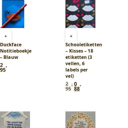
Toevoegen
Toevoegen
+
+
aan
aan
Duckface
Schooletiketten
winkelwagen
winkelwagen
Notitieboekje
– Kisses – 18
– Blauw
etiketten (3
vellen, 6
2
,
95
labels per
vel)
2
,
0
,
Oorspronkelijke
Huidige
95
88
prijs
prijs
was:
is:
2
0
,
,
95
.
88
.