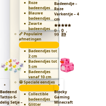
winkelwagen
Roze
Badeendje –
badeendjes
Roze
Blauwe
Varkentje – 4
badeendjes
cm
Zwarte
badeendjes
0
,
0
,
Oorspronkelijke
Huidige
Gewaardeerd
📏 Populaire
5.00
99
89
prijs
prijs
uit 5
afmetingen
was:
is:
0
0
📏
,
,
Populaire
Badeendjes tot
99
.
89
.
afmetingen
2 cm
submenu
Badeendjes tot
5 cm
Badeendjes
vanaf 10 cm
🤩 Speciale eendjes
Toevoegen
Toevoegen
+
+
🤩
aan
aan
Badeend
Blocky
Speciale
Collectible
winkelwagen
winkelwagen
Tattoo 6-
Gaming
eendjes
badeendjes
delig Setje –
Minecraft
submenu
Glitter