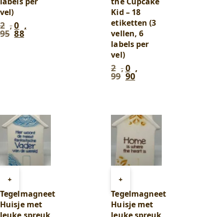
labels per
the Cupcake
vel)
Kid – 18
etiketten (3
2
,
0
,
Oorspronkelijke
Huidige
95
88
vellen, 6
prijs
prijs
labels per
was:
is:
2
0
vel)
,
,
2
,
0
,
Oorspronkelijke
Huidige
95
.
88
.
99
90
prijs
prijs
was:
is:
2
0
,
,
99
.
90
.
Toevoegen
Toevoegen
+
+
aan
aan
Tegelmagneet
Tegelmagneet
winkelwagen
winkelwagen
Huisje met
Huisje met
leuke spreuk
leuke spreuk