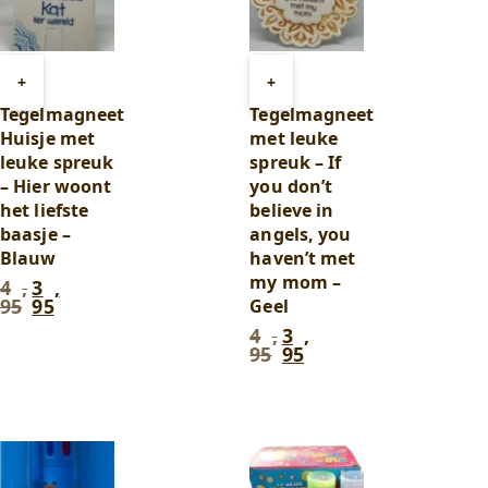
Toevoegen
Toevoegen
+
+
aan
aan
Tegelmagneet
Tegelmagneet
winkelwagen
winkelwagen
Huisje met
met leuke
leuke spreuk
spreuk – If
– Hier woont
you don’t
het liefste
believe in
baasje –
angels, you
Blauw
haven’t met
my mom –
4
,
3
,
Oorspronkelijke
Huidige
95
95
Geel
prijs
prijs
was:
is:
4
,
3
,
Oorspronkelijke
Huidige
4
3
95
95
prijs
prijs
,
,
was:
is:
95
.
95
.
4
3
,
,
95
.
95
.