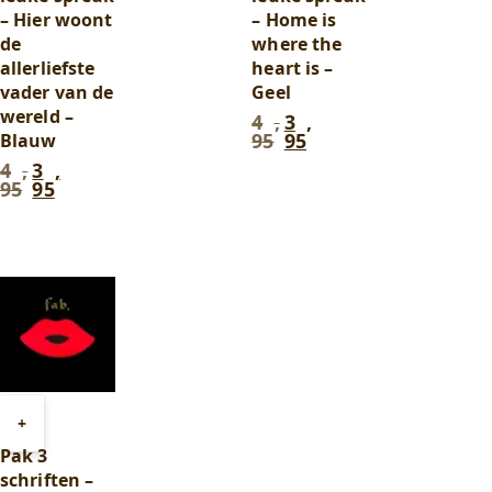
– Hier woont
– Home is
de
where the
allerliefste
heart is –
vader van de
Geel
wereld –
4
,
3
,
Oorspronkelijke
Huidige
95
95
Blauw
prijs
prijs
was:
is:
4
,
3
,
Oorspronkelijke
Huidige
4
3
95
95
prijs
prijs
,
,
was:
is:
95
.
95
.
4
3
,
,
95
.
95
.
Toevoegen
+
aan
Pak 3
winkelwagen
schriften –