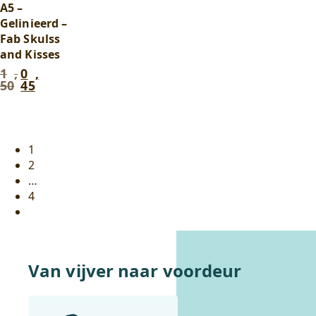
A5 –
Gelinieerd –
Fab Skulss
and Kisses
1
,
0
,
Oorspronkelijke
Huidige
50
45
prijs
prijs
was:
is:
1
0
,
,
50
.
45
.
Berichtennavigatie
1
2
…
4
Volgende
pagina
Van vijver naar voordeur