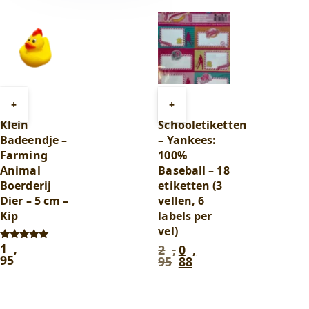
Toevoegen
Toevoegen
+
+
aan
aan
Klein
Schooletiketten
winkelwagen
winkelwagen
Badeendje –
– Yankees:
Farming
100%
Animal
Baseball – 18
Boerderij
etiketten (3
Dier – 5 cm –
vellen, 6
Kip
labels per
vel)
1
,
2
,
0
,
Gewaardeerd
Oorspronkelijke
Huidige
5.00
95
95
88
prijs
prijs
uit 5
was:
is:
2
0
,
,