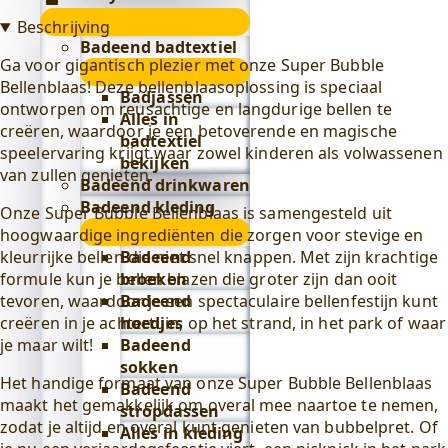
Lifestyle
Beschrijving
submenu
Badeend badtextiel
Ga voor gigantisch plezier met onze Super Bubble
submenu
Bellenblaas! Deze bellenblaasoplossing is speciaal
Badjassen
ontworpen om reusachtige en langdurige bellen te
Alles in
creëren, waardoor je een betoverende en magische
badtextiel
speelervaring krijgt waar zowel kinderen als volwassenen
bekijken
van zullen genieten.
Badeend drinkwaren
Badeend kleding
Onze Super Bubble Bellenblaas is samengesteld uit
submenu
hoogwaardige ingrediënten die zorgen voor stevige en
Badeend
kleurrijke bellen die niet snel knappen. Met zijn krachtige
broeken
formule kun je bellen blazen die groter zijn dan ooit
Badeend
tevoren, waardoor je een spectaculaire bellenfestijn kunt
hoedjes
creëren in je achtertuin, op het strand, in het park of waar
Badeend
je maar wilt!
sokken
Het handige formaat van onze Super Bubble Bellenblaas
Badeend
maakt het gemakkelijk om overal mee naartoe te nemen,
stropdassen
zodat je altijd en overal kunt genieten van bubbelpret. Of
Alles in kleding