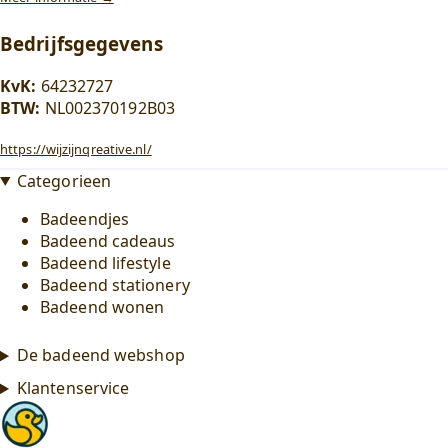
Bedrijfsgegevens
KvK:
64232727
BTW:
NL002370192B03
https://wijzijnqreative.nl/
Categorieen
Badeendjes
Badeend cadeaus
Badeend lifestyle
Badeend stationery
Badeend wonen
De badeend webshop
Klantenservice