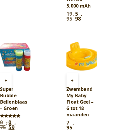
5.000 mAh
19
,
5
,
Oorspronkelijke
Huidige
95
98
prijs
prijs
was:
is:
19
5
,
,
95
.
98
.
Toevoegen
Toevoegen
+
+
aan
aan
Super
Zwemband
winkelwagen
winkelwagen
Bubble
My Baby
Bellenblaas
Float Geel –
– Groen
6 tot 18
maanden
0
,
0
,
7
,
Oorspronkelijke
Huidige
Gewaardeerd
5.00
75
59
95
prijs
prijs
uit 5