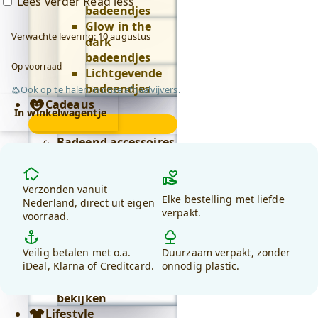
Lees verder
Read less
badeendjes
Glow in the
Verwachte levering: 10 augustus
dark
badeendjes
Op voorraad
Lichtgevende
badeendjes
Ook op te halen
in onze afhaalvijvers
.
Cadeaus
In winkelwagentje
Cadeaus
submenu
Badeend accessoires
Badeend
Waarom
kaarsen
(Binnenkort)
kiezen
Badeend
Verzonden vanuit
Elke bestelling met liefde
voor
Nederland, direct uit eigen
feestartikelen
verpakt.
voorraad.
debadeend.nl?
Badeend knuffels
Badeend letters
Badeend
Veilig betalen met o.a.
Duurzaam verpakt, zonder
sleutelhangers
iDeal, Klarna of Creditcard.
onnodig plastic.
Alles in cadeaus
bekijken
Lifestyle