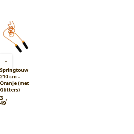
was:
is:
0
0
,
,
75
.
59
.
Toevoegen
+
aan
Springtouw
winkelwagen
210 cm –
Oranje (met
Glitters)
3
,
49