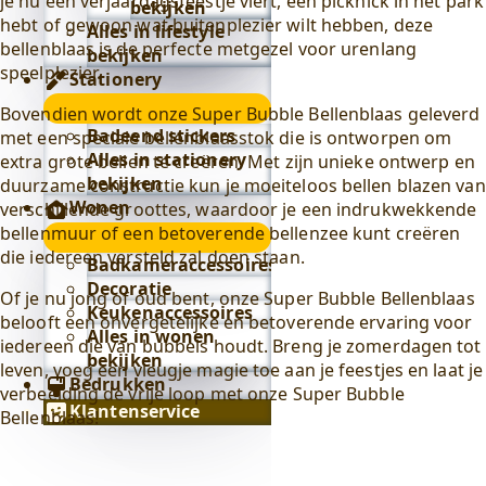
je nu een verjaardagsfeestje viert, een picknick in het park
bekijken
hebt of gewoon wat buitenplezier wilt hebben, deze
Alles in lifestyle
bellenblaas is de perfecte metgezel voor urenlang
bekijken
speelplezier.
Stationery
Stationery
Bovendien wordt onze Super Bubble Bellenblaas geleverd
submenu
Badeend stickers
met een speciale bellenblaasstok die is ontworpen om
Alles in stationery
extra grote bellen te creëren. Met zijn unieke ontwerp en
bekijken
duurzame constructie kun je moeiteloos bellen blazen van
Wonen
verschillende groottes, waardoor je een indrukwekkende
bellenmuur of een betoverende bellenzee kunt creëren
Wonen
die iedereen versteld zal doen staan.
submenu
Badkameraccessoires
Decoratie
Of je nu jong of oud bent, onze Super Bubble Bellenblaas
Keukenaccessoires
belooft een onvergetelijke en betoverende ervaring voor
Alles in wonen
iedereen die van bubbels houdt. Breng je zomerdagen tot
bekijken
leven, voeg een vleugje magie toe aan je feestjes en laat je
Bedrukken
verbeelding de vrije loop met onze Super Bubble
Klantenservice
Bellenblaas!