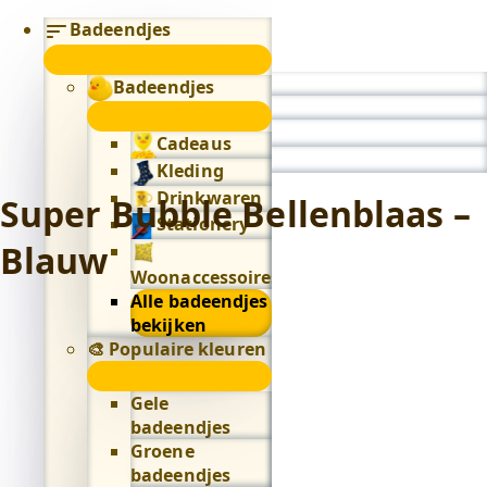
Badeendjes
submenu
Badeendjes
0
submenu
Cadeaus
Kleding
Drinkwaren
Super Bubble Bellenblaas –
Stationery
Blauw
Woonaccessoires
Alle badeendjes
bekijken
🎨 Populaire kleuren
🎨
Populaire
Gele
kleuren
badeendjes
submenu
Groene
badeendjes