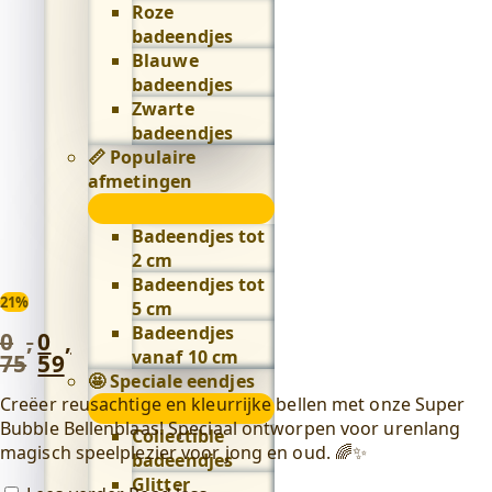
Roze
badeendjes
Blauwe
badeendjes
Zwarte
badeendjes
📏 Populaire
afmetingen
📏
Populaire
Badeendjes tot
afmetingen
2 cm
submenu
Badeendjes tot
21%
5 cm
Badeendjes
0
,
0
,
Oorspronkelijke
Huidige
vanaf 10 cm
75
59
prijs
prijs
🤩 Speciale eendjes
was:
is:
Creëer reusachtige en kleurrijke bellen met onze Super
🤩
0
0
Bubble Bellenblaas! Speciaal ontworpen voor urenlang
Speciale
Collectible
,
,
magisch speelplezier voor jong en oud. 🌈✨
eendjes
badeendjes
75
.
59
.
submenu
Glitter