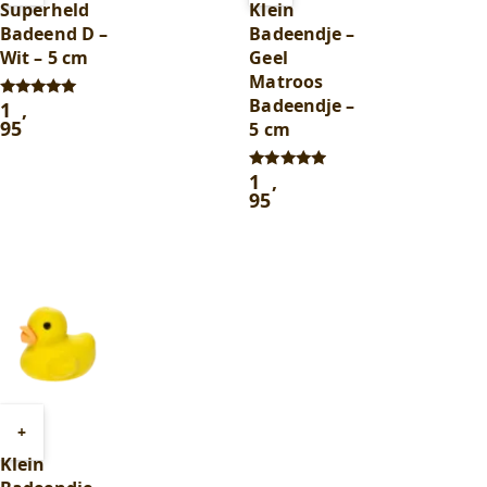
Superheld
Klein
winkelwagen
winkelwagen
Badeend D –
Badeendje –
Wit – 5 cm
Geel
Matroos
Badeendje –
1
,
Gewaardeerd
5.00
95
5 cm
uit 5
1
,
Gewaardeerd
4.75
95
uit 5
Toevoegen
+
aan
Klein
winkelwagen