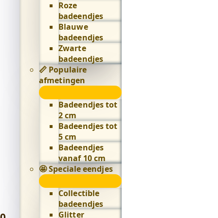
Roze
badeendjes
Blauwe
badeendjes
Zwarte
badeendjes
📏 Populaire
afmetingen
📏
Populaire
Badeendjes tot
afmetingen
2 cm
submenu
Badeendjes tot
5 cm
Badeendjes
vanaf 10 cm
🤩 Speciale eendjes
🤩
Speciale
Collectible
eendjes
badeendjes
submenu
Glitter
0
,