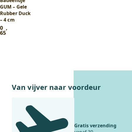
Badeendje
GUM – Gele
Rubber Duck
– 4 cm
0
,
65
In winkelwagentje
Van vijver naar voordeur
Gratis verzending