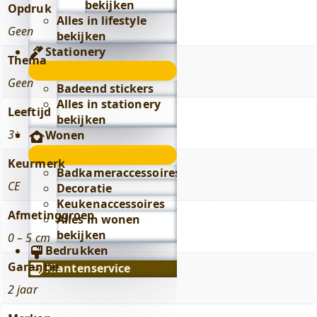
bekijken
Opdruk
Alles in lifestyle
Geen
bekijken
Stationery
Thema
Stationery
Geen
submenu
Badeend stickers
Alles in stationery
Leeftijd
bekijken
3+
Wonen
Wonen
Keurmerk
submenu
Badkameraccessoires
CE
Decoratie
Keukenaccessoires
Afmetinggroep
Alles in wonen
bekijken
0 – 5 cm
Bedrukken
Garantie
Klantenservice
2 jaar