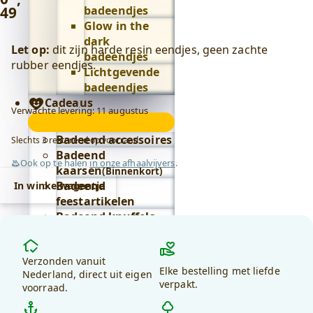
49
badeendjes
Glow in the
dark
Let op:
dit zijn harde resin eendjes, geen zachte
badeendjes
rubber eendjes.
Lichtgevende
badeendjes
Cadeaus
Verwachte levering: 11 augustus
Cadeaus
submenu
Badeend accessoires
Slechts 3 resterend op voorraad
Badeend
Ook op te halen
in onze afhaalvijvers
.
kaarsen
(Binnenkort)
Badeend
In winkelwagentje
feestartikelen
Badeend knuffels
Badeend letters
Waarom
Badeend
kiezen
Verzonden vanuit
sleutelhangers
Elke bestelling met liefde
voor
Nederland, direct uit eigen
Alles in cadeaus
verpakt.
voorraad.
debadeend.nl?
bekijken
Lifestyle