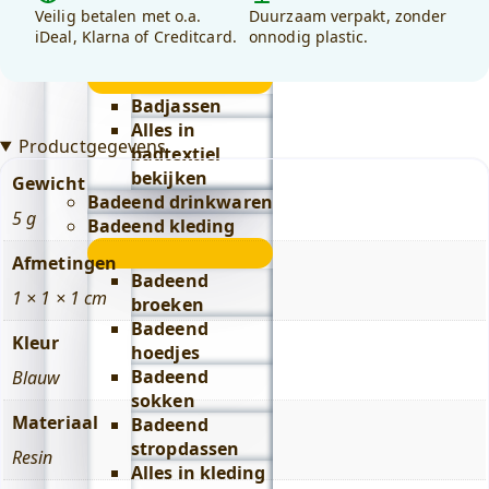
Veilig betalen met o.a.
Duurzaam verpakt, zonder
Lifestyle
iDeal, Klarna of Creditcard.
onnodig plastic.
submenu
Badeend badtextiel
submenu
Badjassen
Alles in
Productgegevens
badtextiel
bekijken
Gewicht
Badeend drinkwaren
5 g
Badeend kleding
submenu
Afmetingen
Badeend
1 × 1 × 1 cm
broeken
Badeend
Kleur
hoedjes
Badeend
Blauw
sokken
Materiaal
Badeend
stropdassen
Resin
Alles in kleding