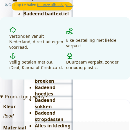
50
.
15
.
Ook op te halen
in onze afhaalvijvers
.
Lifestyle
submenu
Badeend badtextiel
submenu
Badjassen
Waarom
Alles in
kiezen
Verzonden vanuit
Elke bestelling met liefde
badtextiel
voor
Nederland, direct uit eigen
verpakt.
bekijken
voorraad.
debadeend.nl?
Badeend drinkwaren
Badeend kleding
Veilig betalen met o.a.
Duurzaam verpakt, zonder
submenu
iDeal, Klarna of Creditcard.
onnodig plastic.
Badeend
broeken
Badeend
hoedjes
Productgegevens
Badeend
sokken
Kleur
Badeend
Rood
stropdassen
Alles in kleding
Materiaal