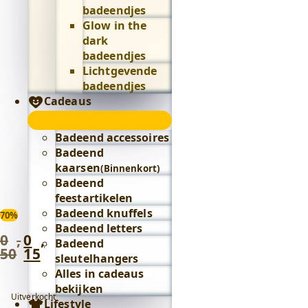
badeendjes
Glow in the
dark
badeendjes
Lichtgevende
badeendjes
Cadeaus
Cadeaus
submenu
Badeend accessoires
Badeend
kaarsen
(Binnenkort)
Badeend
feestartikelen
Badeend knuffels
70%
Badeend letters
0
,
0
,
Oorspronkelijke
Huidige
Badeend
50
15
prijs
prijs
sleutelhangers
was:
is:
Alles in cadeaus
0
0
bekijken
Uitverkocht
,
,
Lifestyle