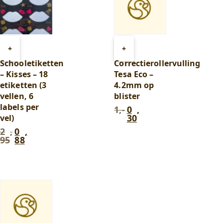
Toevoegen
Toevoegen
+
+
aan
aan
Schooletiketten
Correctierollervulling
winkelwagen
winkelwagen
– Kisses – 18
Tesa Eco –
etiketten (3
4.2mm op
vellen, 6
blister
labels per
1,-
0
,
Oorspronkelijke
Huidige
30
vel)
prijs
prijs
was:
is:
2
,
0
,
Oorspronkelijke
Huidige
1,-.
0
95
88
prijs
prijs
,
was:
is:
30
.
2
0
,
,
95
.
88
.