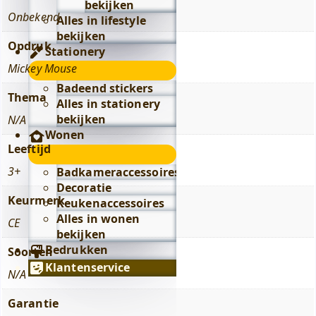
bekijken
Onbekend
Alles in lifestyle
bekijken
Opdruk
Stationery
Mickey Mouse
Stationery
submenu
Badeend stickers
Thema
Alles in stationery
bekijken
N/A
Wonen
Leeftijd
Wonen
submenu
3+
Badkameraccessoires
Decoratie
Keurmerk
Keukenaccessoires
Alles in wonen
CE
bekijken
Bedrukken
Soorten
Klantenservice
N/A
Garantie