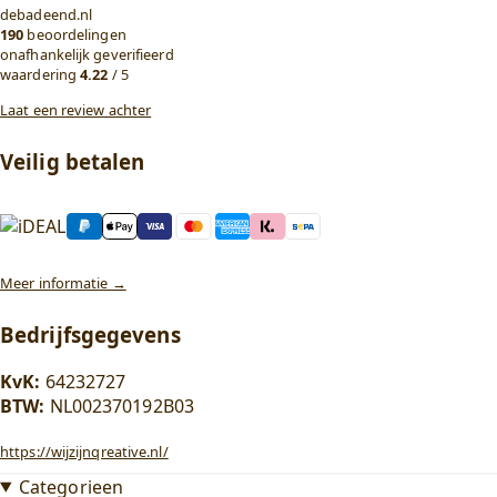
debadeend.nl
190
beoordelingen
onafhankelijk geverifieerd
waardering
4.22
/ 5
Laat een review achter
Veilig betalen
Meer informatie →
Bedrijfsgegevens
KvK:
64232727
BTW:
NL002370192B03
https://wijzijnqreative.nl/
Categorieen