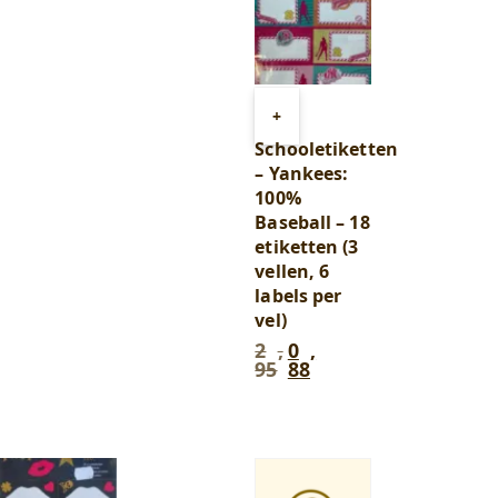
Toevoegen
+
aan
Schooletiketten
winkelwagen
– Yankees:
100%
Baseball – 18
etiketten (3
vellen, 6
labels per
vel)
2
,
0
,
Oorspronkelijke
Huidige
95
88
prijs
prijs
was:
is:
2
0
,
,
95
.
88
.