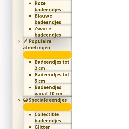
Roze
badeendjes
Blauwe
badeendjes
Zwarte
badeendjes
📏 Populaire
afmetingen
📏
Populaire
Badeendjes tot
afmetingen
2 cm
submenu
Badeendjes tot
5 cm
Badeendjes
vanaf 10 cm
🤩 Speciale eendjes
🤩
Speciale
Collectible
eendjes
badeendjes
submenu
Glitter