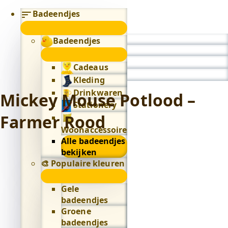
Badeendjes
submenu
Badeendjes
0
submenu
Cadeaus
Kleding
Drinkwaren
Mickey Mouse Potlood –
Stationery
Farmer Rood
Woonaccessoires
Alle badeendjes
bekijken
🎨 Populaire kleuren
🎨
Populaire
Gele
kleuren
badeendjes
submenu
Groene
badeendjes