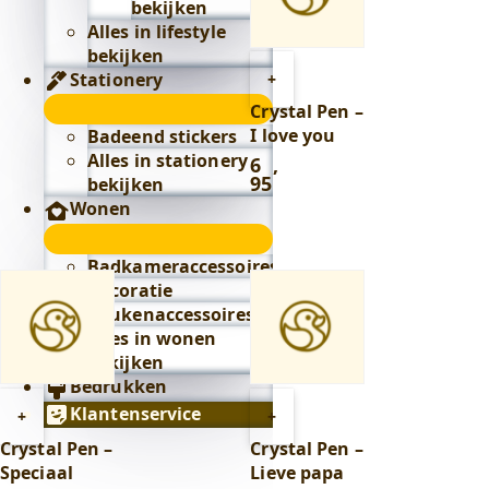
bekijken
Alles in lifestyle
bekijken
Toevoegen
Stationery
+
aan
Stationery
Crystal Pen –
winkelwagen
submenu
I love you
Badeend stickers
Alles in stationery
6
,
95
bekijken
Wonen
Wonen
submenu
Badkameraccessoires
Decoratie
Keukenaccessoires
Alles in wonen
bekijken
Bedrukken
Toevoegen
Toevoegen
Klantenservice
+
+
aan
aan
Crystal Pen –
Crystal Pen –
winkelwagen
winkelwagen
Speciaal
Lieve papa