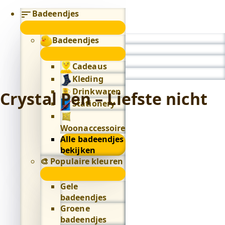
Badeendjes
submenu
Badeendjes
0
submenu
Cadeaus
Kleding
Drinkwaren
Crystal Pen – Liefste nicht
Stationery
Woonaccessoires
Alle badeendjes
bekijken
🎨 Populaire kleuren
🎨
Populaire
Gele
kleuren
badeendjes
submenu
Groene
badeendjes