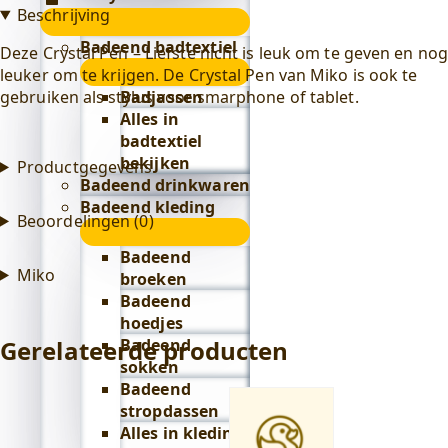
Beschrijving
Lifestyle
submenu
Badeend badtextiel
Deze Crystal Pen – Liefste nicht is leuk om te geven en nog
submenu
leuker om te krijgen. De Crystal Pen van Miko is ook te
Badjassen
gebruiken als stylus voor smarphone of tablet.
Alles in
badtextiel
bekijken
Productgegevens
Badeend drinkwaren
Badeend kleding
Beoordelingen (0)
submenu
Badeend
Miko
broeken
Badeend
hoedjes
Badeend
Gerelateerde producten
sokken
Badeend
stropdassen
Alles in kleding