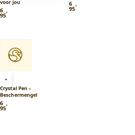
voor jou
6
,
95
6
,
95
Toevoegen
+
aan
Crystal Pen –
winkelwagen
Beschermengel
6
,
95