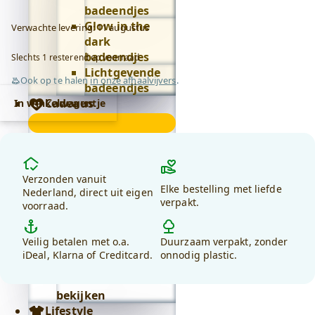
badeendjes
Glow in the
Verwachte levering: 11 augustus
dark
badeendjes
Slechts 1 resterend op voorraad
Lichtgevende
Ook op te halen
in onze afhaalvijvers
.
badeendjes
Crystal
Cadeaus
In winkelwagentje
Pen
Cadeaus
-
submenu
Badeend accessoires
Liefste
Badeend
nicht
Waarom
kaarsen
aantal
(Binnenkort)
kiezen
Verzonden vanuit
Badeend
Elke bestelling met liefde
voor
Nederland, direct uit eigen
feestartikelen
verpakt.
voorraad.
debadeend.nl?
Badeend knuffels
Badeend letters
Veilig betalen met o.a.
Duurzaam verpakt, zonder
Badeend
iDeal, Klarna of Creditcard.
onnodig plastic.
sleutelhangers
Alles in cadeaus
bekijken
Lifestyle