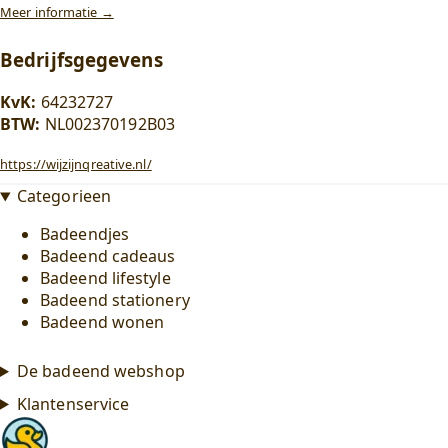
Meer informatie →
Bedrijfsgegevens
KvK:
64232727
BTW:
NL002370192B03
https://wijzijnqreative.nl/
Categorieen
Badeendjes
Badeend cadeaus
Badeend lifestyle
Badeend stationery
Badeend wonen
De badeend webshop
Klantenservice