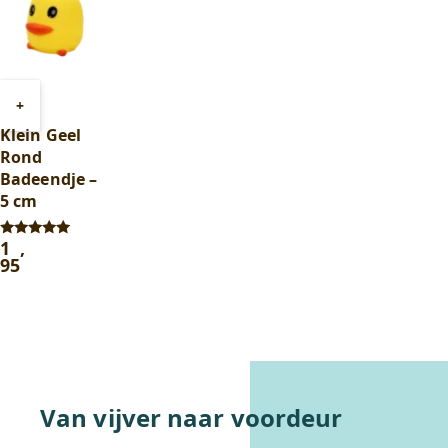
Toevoegen
+
aan
Klein Geel
winkelwagen
Rond
Badeendje –
5 cm
1
,
Gewaardeerd
5.00
95
uit 5
Van vijver naar voordeur