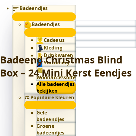
Badeendjes
submenu
Badeendjes
0
submenu
Cadeaus
Kleding
Drinkwaren
Badeend Christmas Blind
Stationery
Box – 24 Mini Kerst Eendjes
Woonaccessoires
Alle badeendjes
bekijken
🎨 Populaire kleuren
🎨
Populaire
Gele
kleuren
badeendjes
submenu
Groene
badeendjes