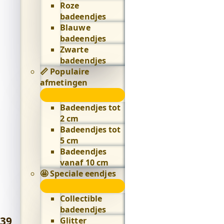
Roze
badeendjes
Blauwe
badeendjes
Zwarte
badeendjes
📏 Populaire
afmetingen
📏
Populaire
Badeendjes tot
afmetingen
2 cm
submenu
Badeendjes tot
5 cm
Badeendjes
vanaf 10 cm
🤩 Speciale eendjes
🤩
Speciale
Collectible
eendjes
badeendjes
submenu
39
,
Glitter