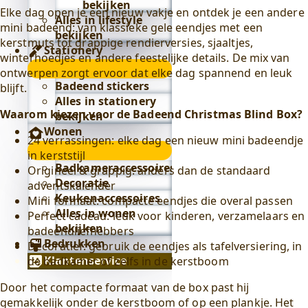
bekijken
Elke dag open je een nieuw vakje en ontdek je een andere
Alles in lifestyle
mini badeend: van klassieke gele eendjes met een
bekijken
kerstmuts tot grappige rendierversies, sjaaltjes,
Stationery
winterhoedjes en andere feestelijke details. De mix van
Stationery
ontwerpen zorgt ervoor dat elke dag spannend en leuk
submenu
Badeend stickers
blijft.
Alles in stationery
Waarom kiezen voor de Badeend Christmas Blind Box?
bekijken
Wonen
24 verrassingen: elke dag een nieuw mini badeendje
Wonen
in kerststijl
submenu
Badkameraccessoires
Origineel & grappig: anders dan de standaard
Decoratie
adventskalender
Keukenaccessoires
Mini formaat: compacte eendjes die overal passen
Alles in wonen
Perfect cadeau: leuk voor kinderen, verzamelaars en
bekijken
badeendliefhebbers
Bedrukken
Decoratief: gebruik de eendjes als tafelversiering, in
Klantenservice
de badkamer of zelfs in de kerstboom
Door het compacte formaat van de box past hij
gemakkelijk onder de kerstboom of op een plankje. Het