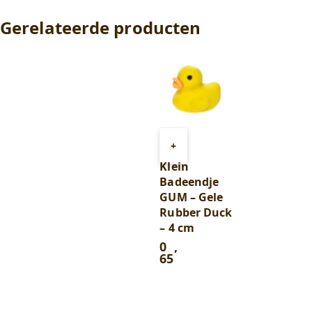
Gerelateerde producten
Toevoegen
+
aan
Klein
winkelwagen
Badeendje
GUM – Gele
Rubber Duck
– 4 cm
0
,
65