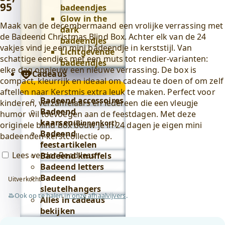
95
badeendjes
Glow in the
Maak van de decembermaand een vrolijke verrassing met
dark
de Badeend Christmas Blind Box. Achter elk van de 24
badeendjes
vakjes vind je een mini badeendje in kerststijl. Van
Lichtgevende
schattige eendjes met een muts tot rendier-varianten:
badeendjes
elke dag opnieuw een nieuwe verrassing. De box is
Cadeaus
compact, kleurrijk en ideaal om cadeau te doen of om zelf
Cadeaus
aftellen naar Kerstmis extra leuk te maken. Perfect voor
submenu
Badeend accessoires
kinderen, verzamelaars en iedereen die een vleugje
Badeend
humor wil toevoegen aan de feestdagen. Met deze
kaarsen
(Binnenkort)
originele blind box bouw je in 24 dagen je eigen mini
Badeend
badeenden-kerstcollectie op.
feestartikelen
Lees verder
Read less
Badeend knuffels
Badeend letters
Badeend
Uitverkocht
sleutelhangers
Ook op te halen
in onze afhaalvijvers
.
Alles in cadeaus
bekijken
Lifestyle