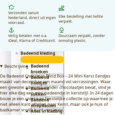
Lifestyle
Waarom
submenu
Badeend badtextiel
kiezen
Verzonden vanuit
Elke bestelling met liefde
voor
Nederland, direct uit eigen
submenu
verpakt.
voorraad.
debadeend.nl?
Badjassen
Alles in
Veilig betalen met o.a.
Duurzaam verpakt, zonder
badtextiel
iDeal, Klarna of Creditcard.
onnodig plastic.
bekijken
Badeend drinkwaren
Badeend kleding
submenu
Badeend
Beschrijving
broeken
De Badeend Christmas Blind Box – 24 Mini Kerst Eendjes
Badeend
maakt van december een maand vol verrassingen. Waar
hoedjes
een gewone adventskalender chocolaatjes bevat, vind je
Badeend
hier elke dag een mini badeendje in kerststijl. In 24 dagen
sokken
bouw je een unieke en feestelijke collectie op waarmee je
Badeend
niet alleen kunt aftellen naar Kerst, maar ook je huis of
stropdassen
badkamer vrolijk kunt versieren.
Alles in kleding