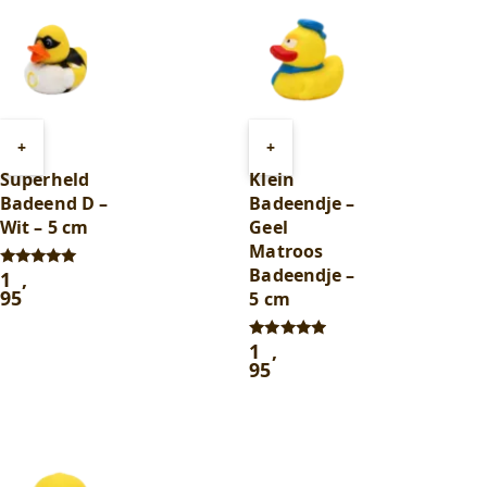
Toevoegen
Toevoegen
+
+
aan
aan
Superheld
Klein
winkelwagen
winkelwagen
Badeend D –
Badeendje –
Wit – 5 cm
Geel
Matroos
Badeendje –
1
,
Gewaardeerd
5.00
95
5 cm
uit 5
1
,
Gewaardeerd
4.75
95
uit 5