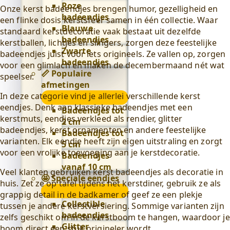
Roze
Onze kerst badeendjes brengen humor, gezelligheid en
badeendjes
een flinke dosis kerstsfeer samen in één collectie. Waar
Blauwe
standaard kerstdecoratie vaak bestaat uit dezelfde
badeendjes
kerstballen, lichtjes en slingers, zorgen deze feestelijke
Zwarte
badeendjes juist voor iets origineels. Ze vallen op, zorgen
badeendjes
voor een glimlach en maken de decembermaand nét wat
📏 Populaire
speelser.
afmetingen
In deze categorie vind je allerlei verschillende kerst
📏
eendjes. Denk aan klassieke badeendjes met een
Populaire
Badeendjes tot
kerstmuts, eendjes verkleed als rendier, glitter
afmetingen
2 cm
badeendjes, kerst ornamenten en andere feestelijke
submenu
Badeendjes tot
varianten. Elk eendje heeft zijn eigen uitstraling en zorgt
5 cm
voor een vrolijke toevoeging aan je kerstdecoratie.
Badeendjes
vanaf 10 cm
Veel klanten gebruiken kerst badeendjes als decoratie in
🤩 Speciale eendjes
huis. Zet ze op tafel tijdens het kerstdiner, gebruik ze als
🤩
grappig detail in de badkamer of geef ze een plekje
Speciale
Collectible
tussen je andere kerstversiering. Sommige varianten zijn
eendjes
badeendjes
zelfs geschikt om in de kerstboom te hangen, waardoor je
submenu
Glitter
boom direct een stuk origineler wordt.