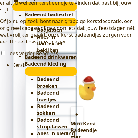
er altijd wel een kerst eendje te vinden dat past bij jouw
Lifestyle
stijl.
submenu
Badeend badtextiel
Of je nu op zoek bent naar grappige kerstdecoratie, een
submenu
origineel cadeau of gewoon iets dat jouw feestdagen nét
Badjassen
wat vrolijker maakt: onze kerst badeendjes zorgen voor
Alles in
een flinke dosis kerstplezier.
badtextiel
bekijken
Lees verder
Read less
Badeend drinkwaren
Badeend kleding
Kerst
submenu
Badeend
broeken
Badeend
hoedjes
Badeend
sokken
Toevoegen
+
Badeend
aan
Mini Kerst
stropdassen
winkelwagen
Badeendje
Alles in kleding
met