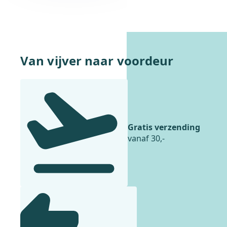
6
5
,
,
95
.
95
.
Van vijver naar voordeur
Gratis verzending
vanaf 30,-