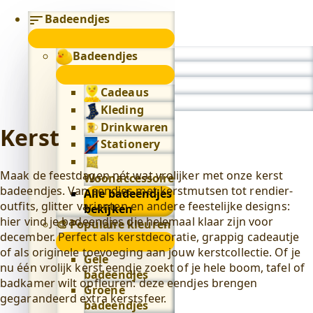
Badeendjes
submenu
Badeendjes
0
submenu
Cadeaus
Kleding
Drinkwaren
Kerst
Stationery
Maak de feestdagen nét wat vrolijker met onze kerst
Woonaccessoires
badeendjes. Van eendjes met kerstmutsen tot rendier-
Alle badeendjes
outfits, glitter varianten en andere feestelijke designs:
bekijken
hier vind je badeendjes die helemaal klaar zijn voor
🎨 Populaire kleuren
december. Perfect als kerstdecoratie, grappig cadeautje
🎨
of als originele toevoeging aan jouw kerstcollectie. Of je
Populaire
Gele
nu één vrolijk kerst eendje zoekt of je hele boom, tafel of
kleuren
badeendjes
badkamer wilt opfleuren: deze eendjes brengen
submenu
Groene
gegarandeerd extra kerstsfeer.
badeendjes