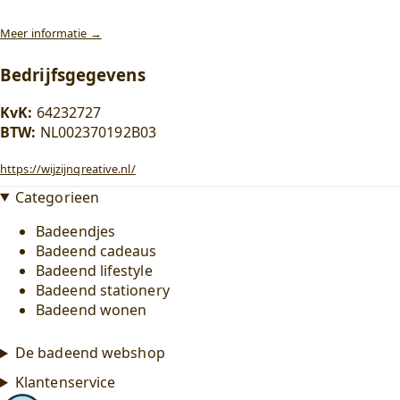
Meer informatie →
Bedrijfsgegevens
KvK:
64232727
BTW:
NL002370192B03
https://wijzijnqreative.nl/
Categorieen
Badeendjes
Badeend cadeaus
Badeend lifestyle
Badeend stationery
Badeend wonen
De badeend webshop
Klantenservice