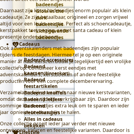
badeendjes
Daarnaast zijn kerst badeendjes enorm populair als klein
Glow in the
cadeautje. Ze zijn betaalbaar, origineel en zorgen vrijwel
dark
altijd voor een leuke reactie. Perfect als schoencadeautje,
badeendjes
kerstpakket toevoeging, secret santa cadeau of klein
Lichtgevende
presentje onder de boom.
badeendjes
Cadeaus
Ook adventskalenders met badeendjes zijn populair
Cadeaus
tijdens de feestdagen. Hiermee tel je op een originele
submenu
Badeend accessoires
manier af naar kerst en bouw je tegelijkertijd een vrolijke
Badeend
collectie op. Combineer kerst eendjes met
kaarsen
(Binnenkort)
adventskalenders, kerstboeken of andere feestelijke
Badeend
producten voor een complete decemberervaring.
feestartikelen
Verzamelaars kijken vaak uit naar nieuwe kerstvarianten,
Badeend knuffels
omdat deze vaak tijdelijk verkrijgbaar zijn. Daardoor zijn
Badeend letters
sommige kerst eendjes extra leuk om te sparen en ieder
Badeend
jaar opnieuw tevoorschijn te halen.
sleutelhangers
Alles in cadeaus
Onze collectie groeit ieder jaar verder met nieuwe
bekijken
ontwerpen, kleuren en feestelijke varianten. Daardoor is
Lifestyle