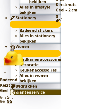
bekijken
Kerstmuts –
Alles in lifestyle
Geel – 2 cm
bekijken
0
,
Stationery
49
Stationery
submenu
Badeend stickers
Alles in stationery
bekijken
Wonen
Wonen
submenu
Badkameraccessoires
Decoratie
Keukenaccessoires
Toevoegen
+
Alles in wonen
aan
Badeend
bekijken
winkelwagen
Kerstbal –
Bedrukken
Geel – 5 cm
Klantenservice
6
,
5
,
Oorspronkelijke
Huidige
95
95
prijs
prijs
was:
is: