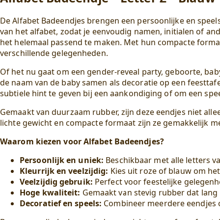
De Alfabet Badeendjes brengen een persoonlijke en speels
van het alfabet, zodat je eenvoudig namen, initialen of a
het helemaal passend te maken. Met hun compacte formaat
verschillende gelegenheden.
Of het nu gaat om een gender-reveal party, geboorte, bab
de naam van de baby samen als decoratie op een feesttafe
subtiele hint te geven bij een aankondiging of om een sp
Gemaakt van duurzaam rubber, zijn deze eendjes niet alleen
lichte gewicht en compacte formaat zijn ze gemakkelijk m
Waarom kiezen voor Alfabet Badeendjes?
Persoonlijk en uniek:
Beschikbaar met alle letters va
Kleurrijk en veelzijdig:
Kies uit roze of blauw om he
Veelzijdig gebruik:
Perfect voor feestelijke gelegenh
Hoge kwaliteit:
Gemaakt van stevig rubber dat lang
Decoratief en speels:
Combineer meerdere eendjes 