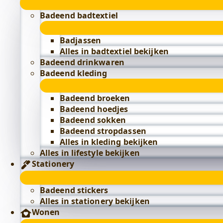
Badeend badtextiel
Badjassen
Alles in badtextiel bekijken
Badeend drinkwaren
Badeend kleding
Badeend broeken
Badeend hoedjes
Badeend sokken
Badeend stropdassen
Alles in kleding bekijken
Alles in lifestyle bekijken
Stationery
Badeend stickers
Alles in stationery bekijken
Wonen