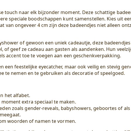
e touch naar elk bijzonder moment. Deze schattige badeend
ndere speciale boodschappen kunt samenstellen. Kies uit ee
 van ongeveer 4 cm zijn deze badeendjes niet alleen ontz
yshower of gewoon een uniek cadeautje, deze badeendjes zi
l, of geef ze cadeau aan gasten als aandenken. Hun veelzi
eels accent toe te voegen aan een geschenkverpakking.
 een feestelijke eyecatcher, maar ook veilig en stevig gen
ee te nemen en te gebruiken als decoratie of speelgoed.
n het alfabet.
t moment extra speciaal te maken.
eden zoals gender-reveals, babyshowers, geboortes of als 
 meegaat.
om woorden of namen te vormen.