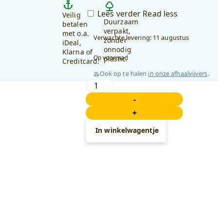
Lees verder
Read less
Veilig
Duurzaam
betalen
verpakt,
met o.a.
Verwachte levering: 11 augustus
zonder
iDeal,
onnodig
Klarna of
Op voorraad
plastic.
Creditcard.
Ook op te halen
in onze afhaalvijvers
.
Alfabet
Badeendje
-
-
+
Letter
Z
In winkelwagentje
-
Blauw
aantal