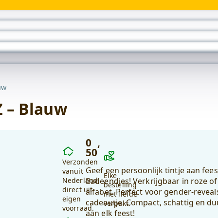
Wonen
submenu
uw
Z – Blauw
0
,
Waarom
50
kiezen
Verzonden
Geef een persoonlijk tintje aan fe
voor
vanuit
Elke
Nederland,
Badeendjes! Verkrijgbaar in roze of
debadeend.nl?
bestelling
direct uit
alfabet. Perfect voor gender-revea
met liefde
eigen
cadeautje. Compact, schattig en d
verpakt.
voorraad.
aan elk feest!