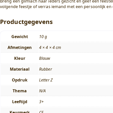
Breng een glimlach naar ieders gezicht en geef een feeste
volgende feestje of verras iemand met een persoonlijk en 
Productgegevens
Gewicht
10 g
Afmetingen
4 × 4 × 4 cm
Kleur
Blauw
Materiaal
Rubber
Opdruk
Letter Z
Thema
N/A
Leeftijd
3+
Keurmerk
CE