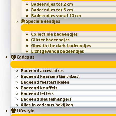
Badeendjes tot 2 cm
Badeendjes tot 5 cm
Badeendjes vanaf 10 cm
🤩 Speciale eendjes
Collectible badeendjes
Glitter badeendjes
Glow in the dark badeendjes
Lichtgevende badeendjes
Cadeaus
Badeend accessoires
Badeend kaarsen
(Binnenkort)
Badeend feestartikelen
Badeend knuffels
Badeend letters
Badeend sleutelhangers
Alles in cadeaus bekijken
Lifestyle