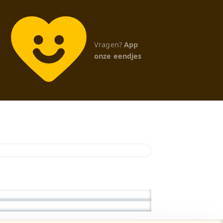
Vragen?
App
onze eendjes