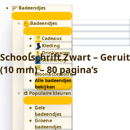
Badeendjes
submenu
Badeendjes
0
submenu
Cadeaus
Kleding
Drinkwaren
Schoolschrift Zwart – Geruit
Stationery
(10 mm) – 80 pagina’s
Woonaccessoires
Alle badeendjes
bekijken
🎨 Populaire kleuren
🎨
Populaire
Gele
kleuren
badeendjes
submenu
Groene
badeendjes