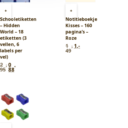
Toevoegen
Toevoegen
+
+
aan
aan
Schooletiketten
Notitieboekje
winkelwagen
winkelwagen
– Hidden
Kisses – 160
World – 18
pagina’s –
etiketten (3
Roze
vellen, 6
1
,
1,-
Oorspronkelijke
Huidige
49
labels per
prijs
prijs
vel)
was:
is:
1
1,-.
2
,
0
,
Oorspronkelijke
Huidige
,
95
88
prijs
prijs
49
.
was:
is:
2
0
,
,
95
.
88
.