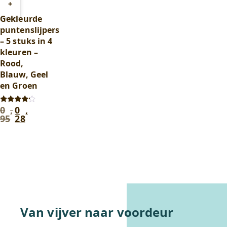
Toevoegen
+
aan
Gekleurde
winkelwagen
puntenslijpers
– 5 stuks in 4
kleuren –
Rood,
Blauw, Geel
en Groen
0
,
0
,
Oorspronkelijke
Huidige
Gewaardeerd
4.00
95
28
prijs
prijs
uit 5
was:
is:
0
0
,
,
95
.
28
.
In winkelwagentje
Van vijver naar voordeur