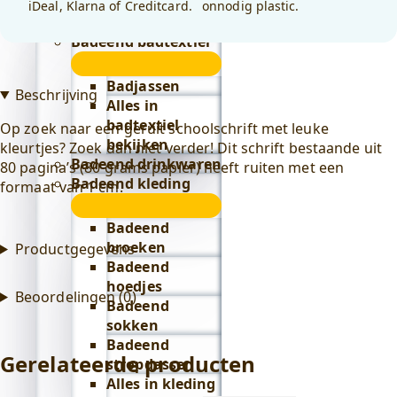
iDeal, Klarna of Creditcard.
onnodig plastic.
Lifestyle
submenu
Badeend badtextiel
submenu
Badjassen
Beschrijving
Alles in
badtextiel
Op zoek naar een geruit schoolschrift met leuke
bekijken
kleurtjes? Zoek dan niet verder! Dit schrift bestaande uit
Badeend drinkwaren
80 pagina’s (80 grams papier) heeft ruiten met een
Badeend kleding
formaat van 1 cm.
submenu
Badeend
broeken
Productgegevens
Badeend
hoedjes
Beoordelingen (0)
Badeend
sokken
Badeend
Gerelateerde producten
stropdassen
Alles in kleding