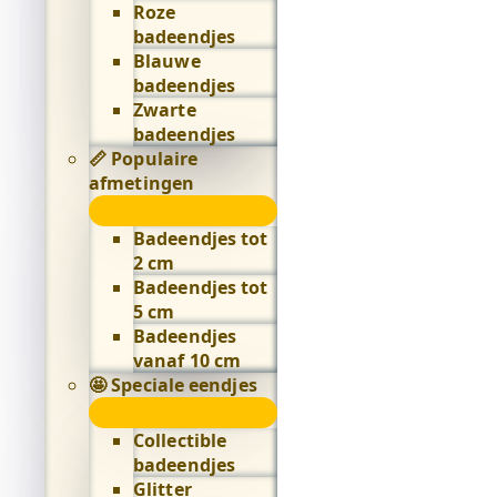
Roze
badeendjes
Blauwe
badeendjes
Zwarte
badeendjes
📏 Populaire
afmetingen
📏
Populaire
Badeendjes tot
afmetingen
2 cm
submenu
Badeendjes tot
5 cm
Badeendjes
vanaf 10 cm
🤩 Speciale eendjes
🤩
Speciale
Collectible
eendjes
badeendjes
submenu
Glitter