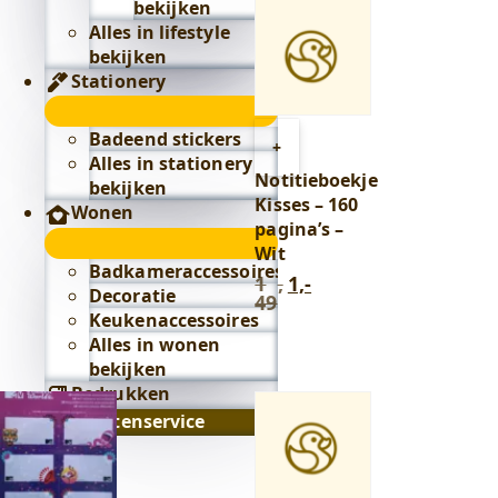
bekijken
Alles in lifestyle
bekijken
Stationery
Stationery
submenu
Badeend stickers
Toevoegen
+
Alles in stationery
aan
Notitieboekje
bekijken
winkelwagen
Kisses – 160
Wonen
pagina’s –
Wonen
Wit
submenu
Badkameraccessoires
1
,
1,-
Oorspronkelijke
Huidige
Decoratie
49
prijs
prijs
Keukenaccessoires
was:
is:
Alles in wonen
1
1,-.
bekijken
,
49
.
Bedrukken
Klantenservice