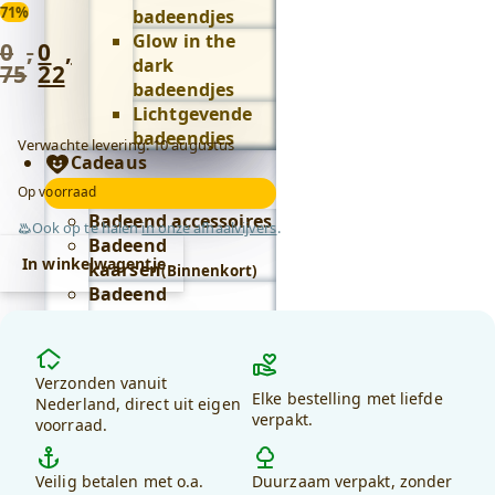
71%
badeendjes
Glow in the
0
,
0
,
Oorspronkelijke
Huidige
dark
75
22
prijs
prijs
badeendjes
was:
is:
Lichtgevende
0
0
badeendjes
Verwachte levering: 10 augustus
,
,
Cadeaus
75
.
22
.
Cadeaus
Op voorraad
submenu
Badeend accessoires
Ook op te halen
in onze afhaalvijvers
.
Badeend
In winkelwagentje
kaarsen
(Binnenkort)
Badeend
feestartikelen
Badeend knuffels
Waarom
Badeend letters
kiezen
Verzonden vanuit
Badeend
Elke bestelling met liefde
voor
Nederland, direct uit eigen
sleutelhangers
verpakt.
voorraad.
debadeend.nl?
Alles in cadeaus
bekijken
Veilig betalen met o.a.
Duurzaam verpakt, zonder
Lifestyle