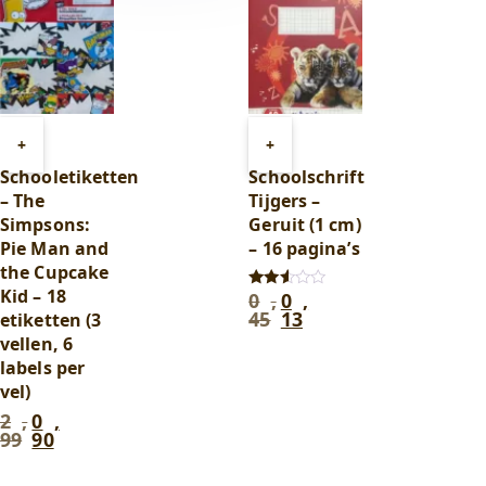
Toevoegen
Toevoegen
+
+
aan
aan
Schooletiketten
Schoolschrift
winkelwagen
winkelwagen
– The
Tijgers –
Simpsons:
Geruit (1 cm)
Pie Man and
– 16 pagina’s
the Cupcake
Kid – 18
0
,
0
,
Oorspronkelijke
Huidige
Gewaardeerd
2.50
45
13
etiketten (3
prijs
prijs
uit 5
was:
is:
vellen, 6
0
0
labels per
,
,
vel)
45
.
13
.
2
,
0
,
Oorspronkelijke
Huidige
99
90
prijs
prijs
was:
is:
2
0