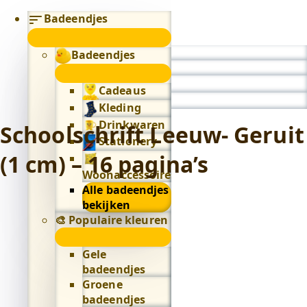
Badeendjes
submenu
Badeendjes
0
submenu
Cadeaus
Kleding
Drinkwaren
Schoolschrift Leeuw- Geruit
Stationery
(1 cm) – 16 pagina’s
Woonaccessoires
Alle badeendjes
bekijken
🎨 Populaire kleuren
🎨
Populaire
Gele
kleuren
badeendjes
submenu
Groene
badeendjes