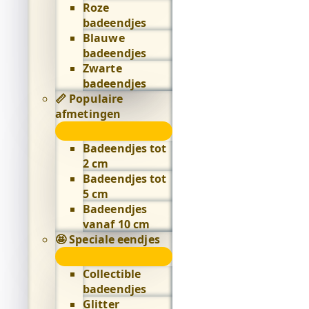
Roze
badeendjes
Blauwe
badeendjes
Zwarte
badeendjes
📏 Populaire
afmetingen
📏
Populaire
Badeendjes tot
afmetingen
2 cm
submenu
Badeendjes tot
5 cm
Badeendjes
vanaf 10 cm
🤩 Speciale eendjes
🤩
Speciale
Collectible
eendjes
badeendjes
submenu
Glitter