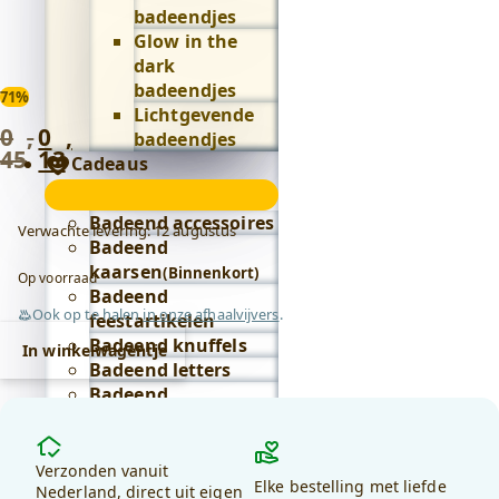
badeendjes
Glow in the
dark
badeendjes
71%
Lichtgevende
0
,
0
,
Oorspronkelijke
Huidige
badeendjes
45
13
prijs
prijs
Cadeaus
was:
is:
Cadeaus
0
0
submenu
Badeend accessoires
Verwachte levering: 12 augustus
,
,
Badeend
45
.
13
.
kaarsen
(Binnenkort)
Op voorraad
Badeend
Ook op te halen
in onze afhaalvijvers
.
feestartikelen
Badeend knuffels
In winkelwagentje
Badeend letters
Badeend
sleutelhangers
Alles in cadeaus
Waarom
bekijken
kiezen
Verzonden vanuit
Elke bestelling met liefde
Lifestyle
voor
Nederland, direct uit eigen