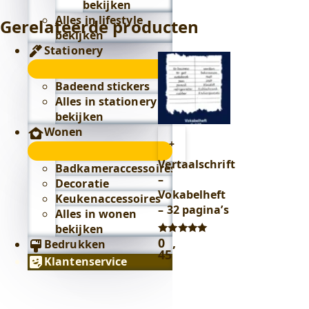
bekijken
Alles in lifestyle
Gerelateerde producten
bekijken
Stationery
Stationery
submenu
Badeend stickers
Alles in stationery
bekijken
Wonen
Toevoegen
+
Wonen
aan
Vertaalschrift
submenu
Badkameraccessoires
winkelwagen
–
Decoratie
Vokabelheft
Keukenaccessoires
– 32 pagina’s
Alles in wonen
bekijken
0
,
Gewaardeerd
Bedrukken
5.00
45
Klantenservice
uit 5