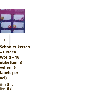
,
,
99
.
90
.
Toevoegen
+
aan
Schooletiketten
winkelwagen
– Hidden
World – 18
etiketten (3
vellen, 6
labels per
vel)
2
,
0
,
Oorspronkelijke
Huidige
95
88
prijs
prijs
was:
is:
2
0
,
,