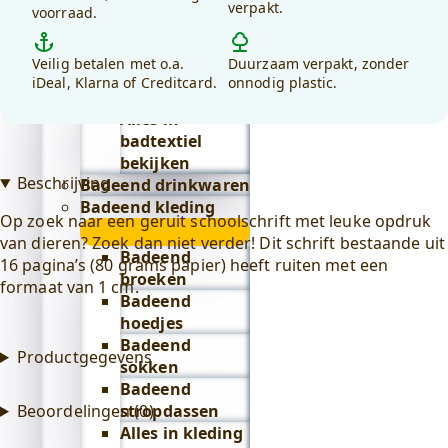
verpakt.
voorraad.
debadeend.nl?
Lifestyle
submenu
Badeend badtextiel
Veilig betalen met o.a.
Duurzaam verpakt, zonder
submenu
iDeal, Klarna of Creditcard.
onnodig plastic.
Badjassen
Alles in
badtextiel
bekijken
Beschrijving
Badeend drinkwaren
Badeend kleding
Op zoek naar een geruit schoolschrift met leuke opdruk
submenu
van dieren? Zoek dan niet verder! Dit schrift bestaande uit
Badeend
16 pagina’s (80 grams papier) heeft ruiten met een
broeken
formaat van 1 cm.
Badeend
hoedjes
Badeend
Productgegevens
sokken
Badeend
stropdassen
Beoordelingen (0)
Alles in kleding