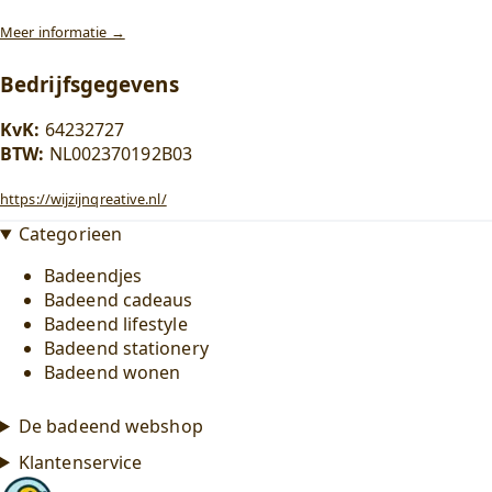
Meer informatie →
Bedrijfsgegevens
KvK:
64232727
BTW:
NL002370192B03
https://wijzijnqreative.nl/
Categorieen
Badeendjes
Badeend cadeaus
Badeend lifestyle
Badeend stationery
Badeend wonen
De badeend webshop
Klantenservice