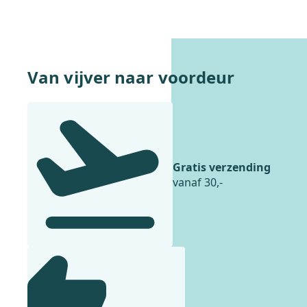
95
.
88
.
In winkelwagentje
Van vijver naar voordeur
Gratis verzending
vanaf 30,-