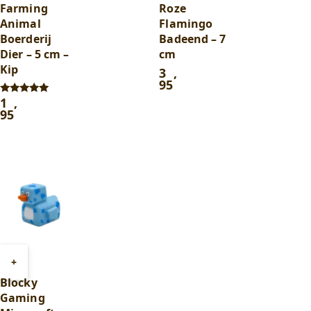
Farming
Roze
Animal
Flamingo
Boerderij
Badeend – 7
Dier – 5 cm –
cm
Kip
3
,
95
1
,
Gewaardeerd
5.00
95
uit 5
Toevoegen
+
aan
Blocky
winkelwagen
Gaming