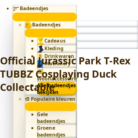
Badeendjes
submenu
Badeendjes
0
submenu
Cadeaus
Kleding
Drinkwaren
Official Jurassic Park T-Rex
Stationery
TUBBZ Cosplaying Duck
Woonaccessoires
Collectable
Alle badeendjes
bekijken
🎨 Populaire kleuren
🎨
Populaire
Gele
kleuren
badeendjes
submenu
Groene
badeendjes