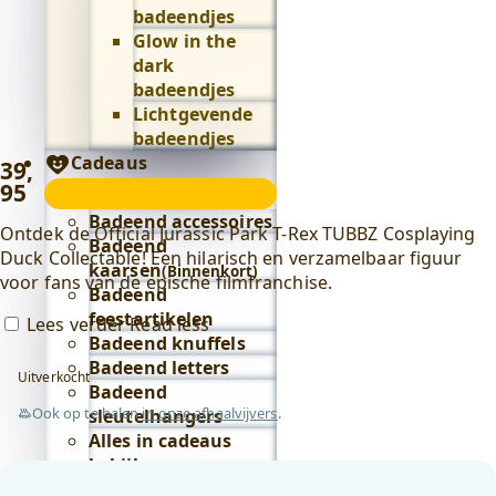
badeendjes
Glow in the
dark
badeendjes
Lichtgevende
badeendjes
Cadeaus
39
,
95
Cadeaus
submenu
Badeend accessoires
Ontdek de Official Jurassic Park T-Rex TUBBZ Cosplaying
Badeend
Duck Collectable! Een hilarisch en verzamelbaar figuur
kaarsen
(Binnenkort)
voor fans van de epische filmfranchise.
Badeend
feestartikelen
Lees verder
Read less
Badeend knuffels
Badeend letters
Uitverkocht
Badeend
Ook op te halen
in onze afhaalvijvers
.
sleutelhangers
Alles in cadeaus
bekijken
Lifestyle