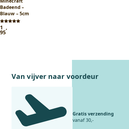
Minecraft
Badeend –
Blauw – 5cm
1
,
Gewaardeerd
5.00
95
uit 5
Van vijver naar voordeur
Gratis verzending
vanaf 30,-