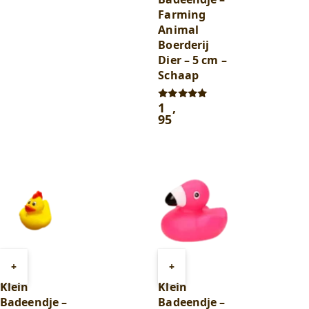
Farming
Animal
Boerderij
Dier – 5 cm –
Schaap
1
,
Gewaardeerd
5.00
95
uit 5
Toevoegen
Toevoegen
+
+
aan
aan
Klein
Klein
winkelwagen
winkelwagen
Badeendje –
Badeendje –