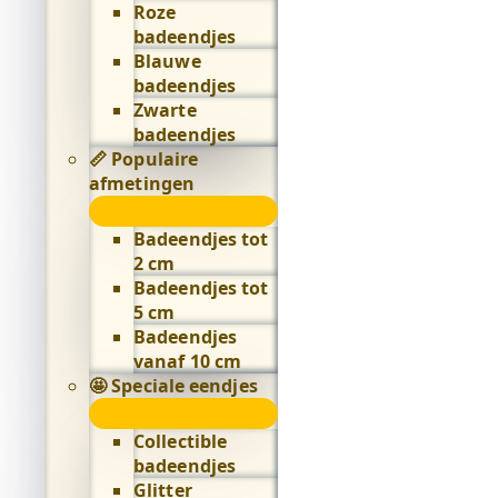
Roze
badeendjes
Blauwe
badeendjes
Zwarte
badeendjes
📏 Populaire
afmetingen
📏
Populaire
Badeendjes tot
afmetingen
2 cm
submenu
Badeendjes tot
5 cm
Badeendjes
vanaf 10 cm
🤩 Speciale eendjes
🤩
Speciale
Collectible
eendjes
badeendjes
submenu
Glitter