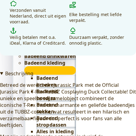
Waarom
Lifestyle
kiezen
Verzonden vanuit
submenu
Badeend badtextiel
Elke bestelling met liefde
voor
Nederland, direct uit eigen
verpakt.
submenu
voorraad.
debadeend.nl?
Badjassen
Alles in
Veilig betalen met o.a.
Duurzaam verpakt, zonder
badtextiel
iDeal, Klarna of Creditcard.
onnodig plastic.
bekijken
Badeend drinkwaren
Badeend kleding
submenu
Beschrijving
Badeend
broeken
Betreed de wereld van Jurassic Park met de Official
Badeend
Jurassic Park T-Rex TUBBZ Cosplaying Duck Collectable! Dit
hoedjes
unieke en speelse verzamelobject combineert de
Badeend
iconische T-Rex met de charmante en geliefde badeendjes
sokken
uit de TUBBZ-collectie, wat resulteert in een hilarisch en
Badeend
verzamelbaar figuur dat perfect is voor fans van alle
stropdassen
leeftijden.
Alles in kleding