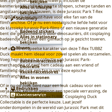
Met zijn gedetailleerde ontwerp, inclusief de
bekijken
kenmerkende rode en zwarte strepen, scherpe tanden en
Alles in lifestyle
angstaanjagende klauwen, is deze Jurassic Park T-Rex
bekijken
TUBBZ Duck een must-have voor elke fan van de
Stationery
filmfranchise. Of je nu een nostalgische liefde hebt voor
Stationery
de klassieke Jurassic Park-films of een nieuwe generatie
submenu
Badeend stickers
bent die gefascineerd is door dinosauriërs, dit cosplaying
Alles in stationery
badeendje zal zeker een glimlach op je gezicht toveren.
bekijken
Wonen
Het unieke en speelse karakter van deze T-Rex TUBBZ
Duck maakt hem ideaal voor zowel spelen als verzamelen.
Wonen
Voeg hem toe aan je collectie van Jurassic Park-
submenu
Badkameraccessoires
merchandise of geef hem cadeau aan een vriend of
Decoratie
familielid die ook een fan is van deze epische
Keukenaccessoires
filmfranchise.
Alles in wonen
bekijken
Of je nu op zoek bent naar een leuk cadeau voor een
Bedrukken
verjaardag, kerst of gewoon een speciale verrassing, de
Klantenservice
Official Jurassic Park T-Rex TUBBZ Cosplaying Duck
Collectable is de perfecte keuze. Laat jezelf
onderdompelen in de wereld van Jurassic Park met dit