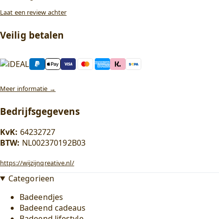
Laat een review achter
Veilig betalen
Meer informatie →
Bedrijfsgegevens
KvK:
64232727
BTW:
NL002370192B03
https://wijzijnqreative.nl/
Categorieen
Badeendjes
Badeend cadeaus
Badeend lifestyle