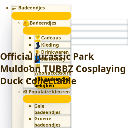
Badeendjes
submenu
Badeendjes
0
submenu
Cadeaus
Kleding
Drinkwaren
Official Jurassic Park
Stationery
Muldoon TUBBZ Cosplaying
Woonaccessoires
Duck Collectable
Alle badeendjes
bekijken
🎨 Populaire kleuren
🎨
Populaire
Gele
kleuren
badeendjes
submenu
Groene
badeendjes