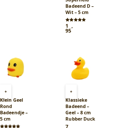
winkelwagen
Badeend D –
Wit – 5 cm
1
,
Gewaardeerd
5.00
95
uit 5
Toevoegen
Toevoegen
+
+
aan
aan
Klein Geel
Klassieke
winkelwagen
winkelwagen
Rond
Badeend –
Badeendje –
Geel – 8 cm
5 cm
Rubber Duck
7
,