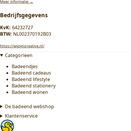
Meer informatie →
Bedrijfsgegevens
KvK:
64232727
BTW:
NL002370192B03
https://wijzijnqreative.nl/
Categorieen
Badeendjes
Badeend cadeaus
Badeend lifestyle
Badeend stationery
Badeend wonen
De badeend webshop
Klantenservice