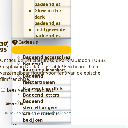
badeendjes
Glow in the
dark
badeendjes
Lichtgevende
badeendjes
Cadeaus
39
,
95
Cadeaus
submenu
Badeend accessoires
Ontdek de Official Jurassic Park Muldoon TUBBZ
Badeend
Cosplaying Duck Collectable! Een hilarisch en
kaarsen
(Binnenkort)
verzamelbaar figuur voor fans van de epische
Badeend
filmfranchise.
feestartikelen
Badeend knuffels
Lees verder
Read less
Badeend letters
Badeend
Uitverkocht
sleutelhangers
Ook op te halen
in onze afhaalvijvers
.
Alles in cadeaus
bekijken
Lifestyle