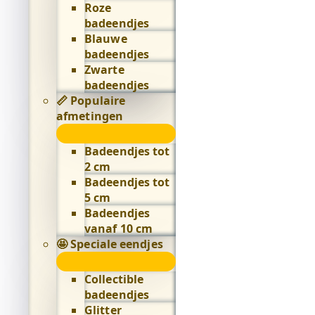
Roze
badeendjes
Blauwe
badeendjes
Zwarte
badeendjes
📏 Populaire
afmetingen
📏
Populaire
Badeendjes tot
afmetingen
2 cm
submenu
Badeendjes tot
5 cm
Badeendjes
vanaf 10 cm
🤩 Speciale eendjes
🤩
Speciale
Collectible
eendjes
badeendjes
submenu
Glitter