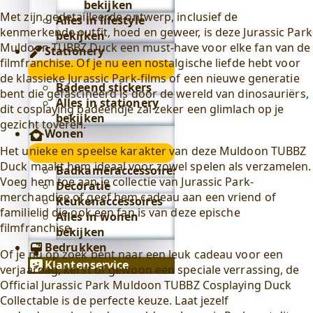
bekijken
Met zijn gedetailleerde ontwerp, inclusief de
Alles in lifestyle
kenmerkende outfit, hoed en geweer, is deze Jurassic Park
bekijken
Muldoon TUBBZ Duck een must-have voor elke fan van de
Stationery
filmfranchise. Of je nu een nostalgische liefde hebt voor
Stationery
de klassieke Jurassic Park-films of een nieuwe generatie
submenu
Badeend stickers
bent die gefascineerd is door de wereld van dinosauriërs,
Alles in stationery
dit cosplaying badeendje zal zeker een glimlach op je
bekijken
gezicht toveren.
Wonen
Het unieke en speelse karakter van deze Muldoon TUBBZ
Wonen
Duck maakt hem ideaal voor zowel spelen als verzamelen.
submenu
Badkameraccessoires
Voeg hem toe aan je collectie van Jurassic Park-
Decoratie
merchandise of geef hem cadeau aan een vriend of
Keukenaccessoires
familielid die ook een fan is van deze epische
Alles in wonen
filmfranchise.
bekijken
Bedrukken
Of je nu op zoek bent naar een leuk cadeau voor een
Klantenservice
verjaardag, kerst of gewoon een speciale verrassing, de
Official Jurassic Park Muldoon TUBBZ Cosplaying Duck
Collectable is de perfecte keuze. Laat jezelf