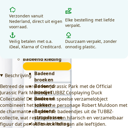
Lifestyle
Waarom
submenu
Badeend badtextiel
kiezen
Verzonden vanuit
submenu
Elke bestelling met liefde
voor
Nederland, direct uit eigen
verpakt.
voorraad.
Badjassen
debadeend.nl?
Alles in
badtextiel
Veilig betalen met o.a.
Duurzaam verpakt, zonder
bekijken
iDeal, Klarna of Creditcard.
onnodig plastic.
Badeend drinkwaren
Badeend kleding
submenu
Badeend
Beschrijving
broeken
Badeend
Betreed de wereld van Jurassic Park met de Official
hoedjes
Jurassic Park Muldoon TUBBZ Cosplaying Duck
Badeend
Collectable! Dit unieke en speelse verzamelobject
sokken
combineert het iconische personage Robert Muldoon met
Badeend
de charmante en geliefde badeendjes uit de TUBBZ-
stropdassen
collectie, wat resulteert in een hilarisch en verzamelbaar
Alles in kleding
figuur dat perfect is voor fans van alle leeftijden.