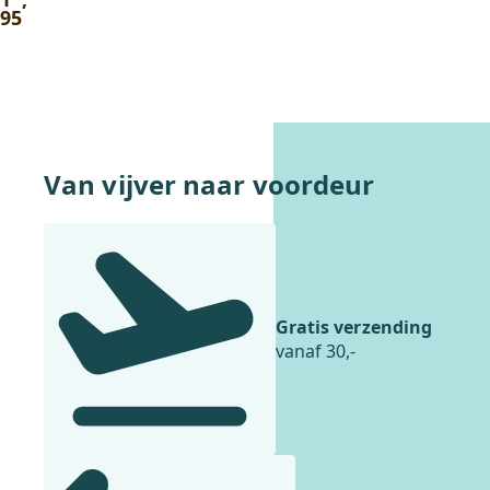
5.00
95
uit 5
Van vijver naar voordeur
Gratis verzending
vanaf 30,-