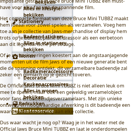
imposante gestalte is deze Bruce Mini TUBBZ een must-
bekijken
have voor elke fan van de spannende film.
Alles in lifestyle
bekijken
Het compacte formaat van deze Bruce Mini TUBBZ maakt
Stationery
hem ideaal voor zowel spelen als verzamelen. Voeg hem
Stationery
toe aan je collectie van Jaws-merchandise of display hem
submenu
Badeend stickers
trots op je bureau, plank of dressoir als een eerbetoon
Alles in stationery
aan dit legendarische personage.
bekijken
Of je nu herinneringen koestert aan de angstaanjagende
Wonen
momenten uit de film Jaws of een nieuwe generatie bent
Wonen
die de spanning ontdekt, dit verzamelbare badeendje zal
submenu
Badkameraccessoires
zeker een glimlach op je gezicht toveren.
Decoratie
Keukenaccessoires
De Official Jaws Bruce Mini TUBBZ is niet alleen leuk om
Alles in wonen
mee te spelen, maar ook een geweldig verzamelobject
bekijken
voor fans en badeendjesverzamelaars. Met zijn unieke
Bedrukken
ontwerp en hoogwaardige afwerking is dit badeendje een
Klantenservice
waardevolle toevoeging aan elke collectie.
Dus waar wacht je nog op? Waag je in het water met de
Official Jaws Bruce Mini TUBBZ en laat je onderdompelen