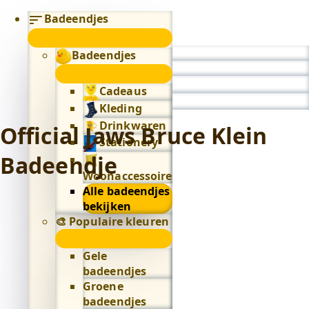
Badeendjes
submenu
Badeendjes
0
submenu
Cadeaus
Kleding
Drinkwaren
Official Jaws Bruce Klein
Stationery
Badeendje
Woonaccessoires
Alle badeendjes
bekijken
🎨 Populaire kleuren
🎨
Populaire
Gele
kleuren
badeendjes
submenu
Groene
badeendjes