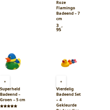
Roze
Flamingo
Badeend – 7
cm
3
,
95
Toevoegen
Toevoegen
+
+
aan
aan
Superheld
Vierdelig
winkelwagen
winkelwagen
Badeend –
Badeend Set
Groen – 5 cm
– 4
Gekleurde