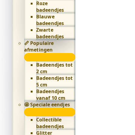
Roze
badeendjes
Blauwe
badeendjes
Zwarte
badeendjes
📏 Populaire
afmetingen
📏
Populaire
Badeendjes tot
afmetingen
2 cm
submenu
Badeendjes tot
5 cm
Badeendjes
vanaf 10 cm
🤩 Speciale eendjes
🤩
Speciale
Collectible
eendjes
badeendjes
submenu
Glitter