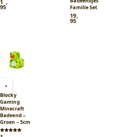
Badeendjes
1
,
Gewaardeerd
5.00
95
Familie Set
uit 5
19
,
95
Toevoegen
+
aan
Blocky
winkelwagen
Gaming
Minecraft
Badeend –
Groen – 5cm
1
,
Gewaardeerd