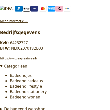
Meer informatie →
Bedrijfsgegevens
KvK:
64232727
BTW:
NL002370192B03
https://wijzijnqreative.nl/
Categorieen
Badeendjes
Badeend cadeaus
Badeend lifestyle
Badeend stationery
Badeend wonen
De badeend webshop