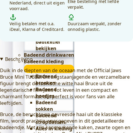
Elke bestelling met liefde
voor
Nederland, direct uit eigen
Lifestyle
verpakt.
voorraad.
debadeend.nl?
submenu
Badeend badtextiel
submenu
Veilig betalen met o.a.
Duurzaam verpakt, zonder
Badjassen
iDeal, Klarna of Creditcard.
onnodig plastic.
Alles in
badtextiel
bekijken
Badeend drinkwaren
Beschrijving
Badeend kleding
submenu
Duik in de diepten van de oceaan met de Official Jaws
Badeend
Bruce Mini TUBBZ! Dit angstaanjagende en verzamelbare
broeken
figuur brengt de iconische witte haai Bruce uit de
Badeend
legendarische film Jaws tot leven in een compact en
hoedjes
charmant formaat dat perfect is voor fans van alle
Badeend
leeftijden.
sokken
Bruce, de beruchte en gevreesde haai uit de klassieke
Badeend
film, wordt prachtig weergegeven in dit gedetailleerde
stropdassen
badeendje. Met zijn kenmerkende kaken, zwarte ogen en
Alles in kleding