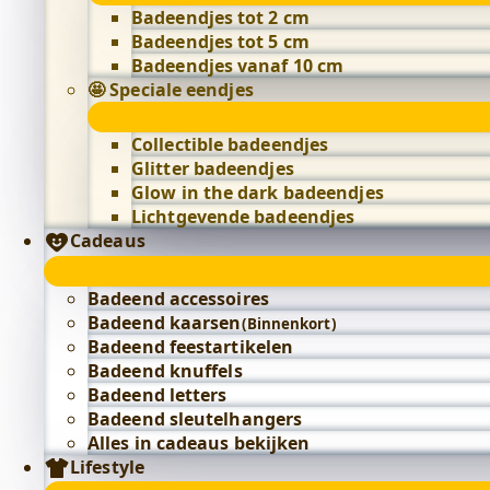
Badeendjes tot 2 cm
Badeendjes tot 5 cm
Badeendjes vanaf 10 cm
🤩 Speciale eendjes
Collectible badeendjes
Glitter badeendjes
Glow in the dark badeendjes
Lichtgevende badeendjes
Cadeaus
Badeend accessoires
Badeend kaarsen
(Binnenkort)
Badeend feestartikelen
Badeend knuffels
Badeend letters
Badeend sleutelhangers
Alles in cadeaus bekijken
Lifestyle