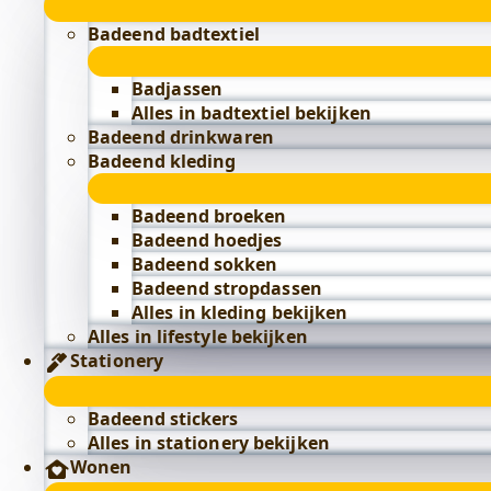
Badeend badtextiel
Badjassen
Alles in badtextiel bekijken
Badeend drinkwaren
Badeend kleding
Badeend broeken
Badeend hoedjes
Badeend sokken
Badeend stropdassen
Alles in kleding bekijken
Alles in lifestyle bekijken
Stationery
Badeend stickers
Alles in stationery bekijken
Wonen