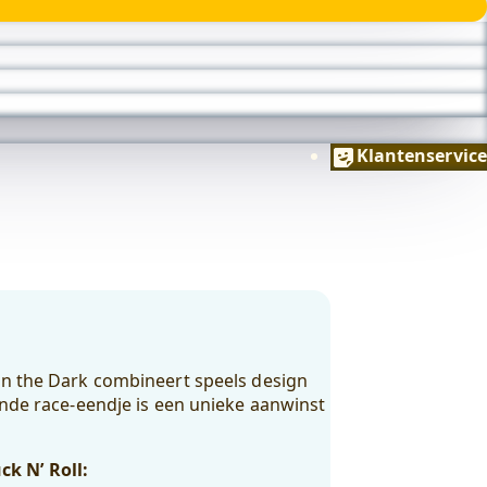
Klantenservice
in the Dark combineert speels design
ende race-eendje is een unieke aanwinst
k N’ Roll: