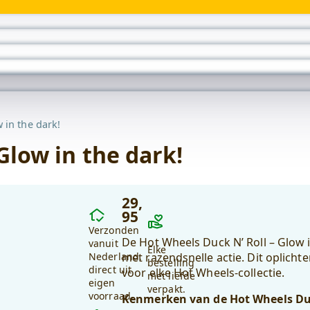
Wonen
submenu
 in the dark!
Glow in the dark!
29
,
Waarom
95
kiezen
Verzonden
De Hot Wheels Duck N’ Roll – Glow 
voor
vanuit
Elke
Nederland,
met razendsnelle actie. Dit oplicht
debadeend.nl?
bestelling
direct uit
voor elke Hot Wheels-collectie.
met liefde
eigen
verpakt.
voorraad.
Kenmerken van de Hot Wheels Duc