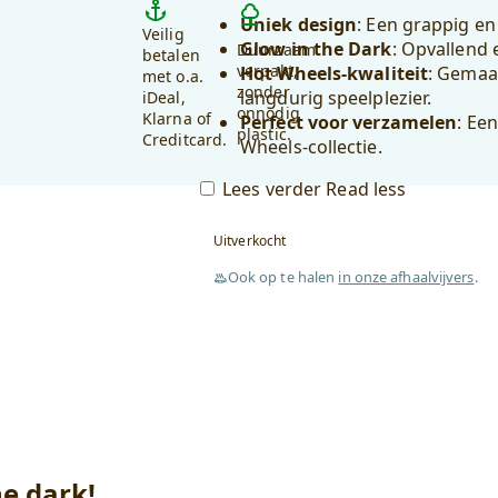
Uniek design
: Een grappig e
Veilig
Glow in the Dark
: Opvallend 
Duurzaam
betalen
verpakt,
Hot Wheels-kwaliteit
: Gemaa
met o.a.
zonder
langdurig speelplezier.
iDeal,
onnodig
Klarna of
Perfect voor verzamelen
: Ee
plastic.
Creditcard.
Wheels-collectie.
Lees verder
Read less
Uitverkocht
Ook op te halen
in onze afhaalvijvers
.
he dark!