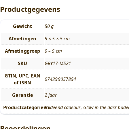
Productgegevens
Gewicht
50 g
Afmetingen
5 × 5 × 5 cm
Afmetinggroep
0 – 5 cm
SKU
GRY17-M521
GTIN, UPC, EAN
074299057854
of ISBN
Garantie
2 jaar
Productcategorieën
Badeend cadeaus
,
Glow in the dark bade
Beoordelingen