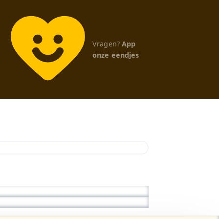
Vragen?
App
onze eendjes