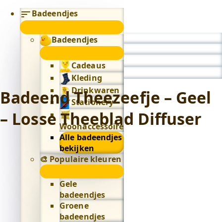
Badeendjes
submenu
Badeendjes
0
submenu
Cadeaus
Kleding
Drinkwaren
Badeend Theezeefje – Geel
Stationery
– Losse Theeblad Diffuser
Woonaccessoires
Alle badeendjes
bekijken
🎨 Populaire kleuren
🎨
Populaire
Gele
kleuren
badeendjes
submenu
Groene
badeendjes