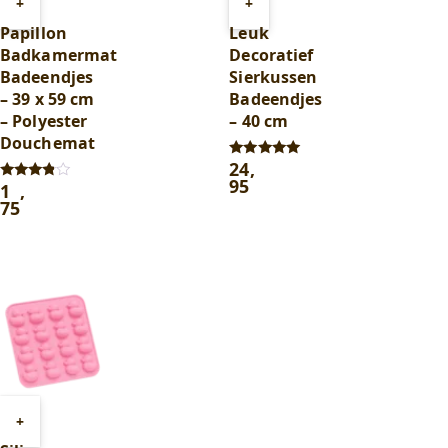
Toevoegen
Toevoegen
+
+
aan
aan
Papillon
Leuk
winkelwagen
winkelwagen
Badkamermat
Decoratief
Badeendjes
Sierkussen
– 39 x 59 cm
Badeendjes
– Polyester
– 40 cm
Douchemat
24
,
Gewaardeerd
5.00
95
1
,
Gewaardeerd
uit 5
3.67
75
uit 5
Toevoegen
+
aan