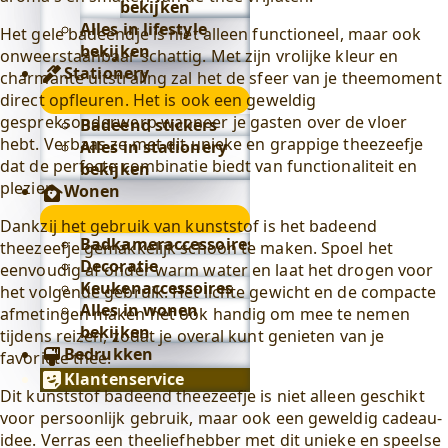
bekijken
Alles in lifestyle
Het gele badeendje is niet alleen functioneel, maar ook
bekijken
onweerstaanbaar schattig. Met zijn vrolijke kleur en
Stationery
charmante uitstraling zal het de sfeer van je theemoment
Stationery
direct opfleuren. Het is ook een geweldig
submenu
gespreksonderwerp wanneer je gasten over de vloer
Badeend stickers
hebt. Verbaas ze met dit unieke en grappige theezeefje
Alles in stationery
dat de perfecte combinatie biedt van functionaliteit en
bekijken
plezier.
Wonen
Wonen
Dankzij het gebruik van kunststof is het badeend
submenu
Badkameraccessoires
theezeefje gemakkelijk schoon te maken. Spoel het
Decoratie
eenvoudig af onder warm water en laat het drogen voor
Keukenaccessoires
het volgende gebruik. Het lichte gewicht en de compacte
Alles in wonen
afmetingen maken het ook handig om mee te nemen
bekijken
tijdens reizen, zodat je overal kunt genieten van je
Bedrukken
favoriete thee.
Klantenservice
Dit kunststof badeend theezeefje is niet alleen geschikt
voor persoonlijk gebruik, maar ook een geweldig cadeau-
idee. Verras een theeliefhebber met dit unieke en speelse