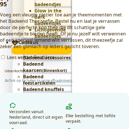
95
badeendjes
Glow in the
Voeg een vleugje plezier toe aan je theemomenten met
dark
het Badeend Theezeefje. Bestel nu en laat je verrassen
badeendjes
door de perfecte kop thee die dit schattige gele
Lichtgevende
badeendje te bieden heeft. Of je nu jezelf wilt verwennen
badeendjes
of een speciaal iemand wilt verrassen, dit theezeefje zal
Cadeaus
zeker een glimlach op ieders gezicht toveren.
Cadeaus
submenu
Lees verder
Read less
Badeend accessoires
Badeend
kaarsen
(Binnenkort)
Uitverkocht
Badeend
Ook op te halen
in onze afhaalvijvers
.
feestartikelen
Badeend knuffels
Badeend letters
Badeend
Waarom
sleutelhangers
kiezen
Verzonden vanuit
Alles in cadeaus
Elke bestelling met liefde
voor
Nederland, direct uit eigen
bekijken
verpakt.
voorraad.
debadeend.nl?
Lifestyle