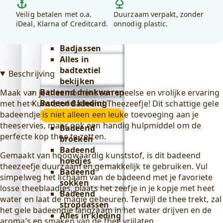
Lifestyle
Veilig betalen met o.a.
Duurzaam verpakt, zonder
submenu
Badeend badtextiel
iDeal, Klarna of Creditcard.
onnodig plastic.
submenu
Badjassen
Alles in
badtextiel
Beschrijving
bekijken
Badeend drinkwaren
Maak van je theemoment een speelse en vrolijke ervaring
Badeend kleding
met het Kunststof Badeend Theezeefje! Dit schattige gele
badeendje is niet alleen een leuke toevoeging aan je
submenu
theeservies, maar ook een handig hulpmiddel om de
Badeend
perfecte kop thee te zetten.
broeken
Badeend
Gemaakt van hoogwaardig kunststof, is dit badeend
hoedjes
theezeefje duurzaam en gemakkelijk te gebruiken. Vul
Badeend
simpelweg het lichaam van de badeend met je favoriete
sokken
losse theeblaadjes, plaats het zeefje in je kopje met heet
Badeend
water en laat de magie gebeuren. Terwijl de thee trekt, zal
stropdassen
het gele badeendje langzaam in het water drijven en de
Alles in kleding
aroma’s en smaken van de thee vrijlaten.