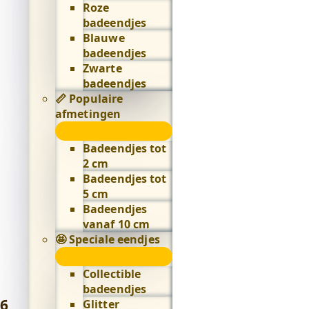
Roze
badeendjes
Blauwe
badeendjes
Zwarte
badeendjes
📏 Populaire
afmetingen
📏
Populaire
Badeendjes tot
afmetingen
2 cm
submenu
Badeendjes tot
5 cm
Badeendjes
vanaf 10 cm
🤩 Speciale eendjes
🤩
Speciale
Collectible
eendjes
badeendjes
submenu
6
,
Glitter