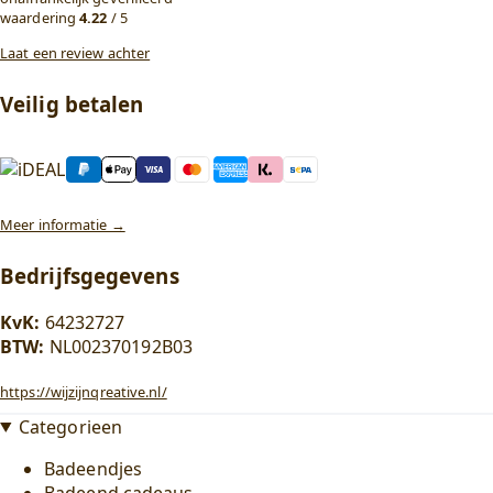
waardering
4.22
/ 5
Laat een review achter
Veilig betalen
Meer informatie →
Bedrijfsgegevens
KvK:
64232727
BTW:
NL002370192B03
https://wijzijnqreative.nl/
Categorieen
Badeendjes
Badeend cadeaus