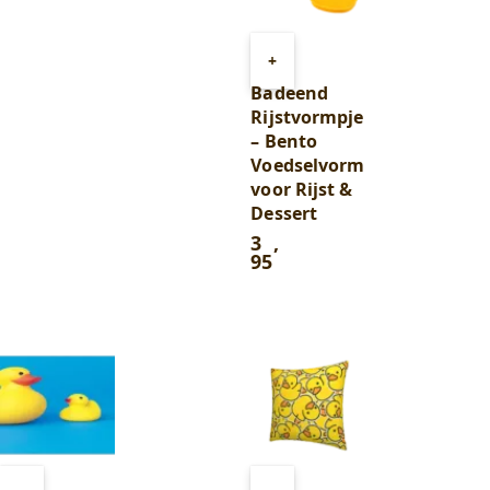
Toevoegen
+
aan
Badeend
winkelwagen
Rijstvormpje
– Bento
Voedselvorm
voor Rijst &
Dessert
3
,
95