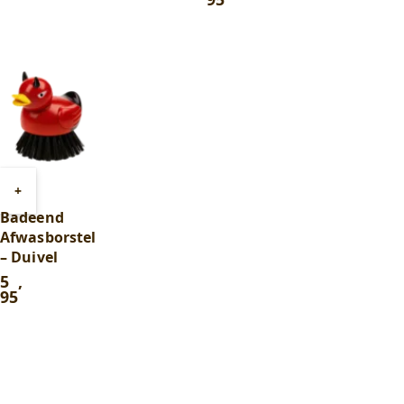
uit 5
Toevoegen
+
aan
Badeend
winkelwagen
Afwasborstel
– Duivel
5
,
95
In winkelwagentje