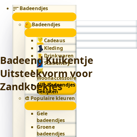
Badeendjes
submenu
Badeendjes
0
submenu
Cadeaus
Kleding
Drinkwaren
Badeend Kuikentje
Stationery
Uitsteekvorm voor
Woonaccessoires
Zandkoekjes
Alle badeendjes
bekijken
🎨 Populaire kleuren
🎨
Populaire
Gele
kleuren
badeendjes
submenu
Groene
badeendjes