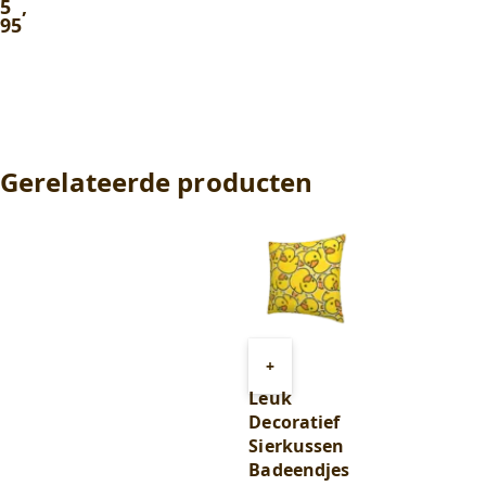
5
,
95
Gerelateerde producten
Toevoegen
+
aan
Leuk
winkelwagen
Decoratief
Sierkussen
Badeendjes