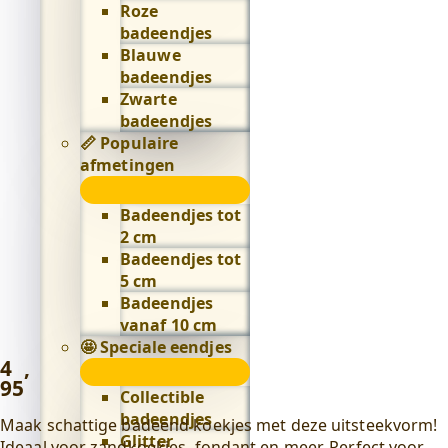
Roze
badeendjes
Blauwe
badeendjes
Zwarte
badeendjes
📏 Populaire
afmetingen
📏
Populaire
Badeendjes tot
afmetingen
2 cm
submenu
Badeendjes tot
5 cm
Badeendjes
vanaf 10 cm
🤩 Speciale eendjes
4
,
🤩
95
Speciale
Collectible
eendjes
badeendjes
Maak schattige badeend koekjes met deze uitsteekvorm!
submenu
Glitter
Ideaal voor zandkoekjes, fondant en meer. Perfect voor