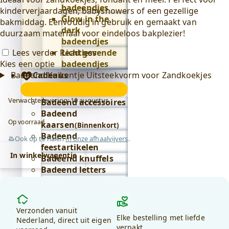
badeendjes
kinderverjaardagen, babyshowers of een gezellige
Glow in the
bakmiddag. Eenvoudig in gebruik en gemaakt van
dark
duurzaam materiaal voor eindeloos bakplezier!
badeendjes
Lees verder
Read less
Lichtgevende
Kies een optie
badeendjes
Badeend Kuikentje Uitsteekvorm voor Zandkoekjes
Cadeaus
Cadeaus
submenu
Verwachte levering: 10 augustus
Badeend accessoires
Badeend
Op voorraad
kaarsen
(Binnenkort)
Badeend
Ook op te halen
in onze afhaalvijvers
.
feestartikelen
In winkelwagentje
Badeend knuffels
Badeend letters
Badeend
sleutelhangers
Waarom
Alles in cadeaus
kiezen
Verzonden vanuit
bekijken
Elke bestelling met liefde
voor
Nederland, direct uit eigen
Lifestyle
verpakt.