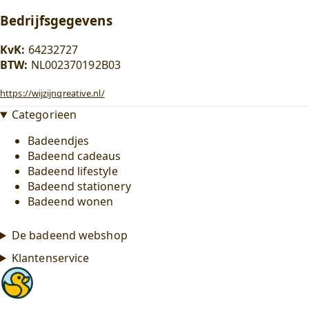
Bedrijfsgegevens
KvK:
64232727
BTW:
NL002370192B03
https://wijzijnqreative.nl/
Categorieen
Badeendjes
Badeend cadeaus
Badeend lifestyle
Badeend stationery
Badeend wonen
De badeend webshop
Klantenservice