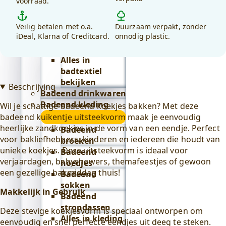
voorraad.
debadeend.nl?
Lifestyle
submenu
Badeend badtextiel
Veilig betalen met o.a.
Duurzaam verpakt, zonder
submenu
iDeal, Klarna of Creditcard.
onnodig plastic.
Badjassen
Alles in
badtextiel
bekijken
Beschrijving
Badeend drinkwaren
Badeend kleding
Wil je schattige badeend koekjes bakken? Met deze
submenu
badeend kuikentje uitsteekvorm maak je eenvoudig
heerlijke zandkoekjes in de vorm van een eendje. Perfect
Badeend
voor bakliefhebbers, kinderen en iedereen die houdt van
broeken
unieke koekjes. Deze uitsteekvorm is ideaal voor
Badeend
verjaardagen, babyshowers, themafeestjes of gewoon
hoedjes
een gezellige bakmiddag thuis!
Badeend
sokken
Makkelijk in Gebruik
Badeend
stropdassen
Deze stevige koekjesvorm is speciaal ontworpen om
Alles in kleding
eenvoudig en snel perfecte eendjes uit deeg te steken.