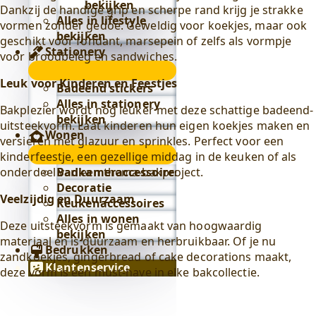
bekijken
Dankzij de handige grip en scherpe rand krijg je strakke
Alles in lifestyle
vormen zonder gedoe. Geweldig voor koekjes, maar ook
bekijken
geschikt voor fondant, marsepein of zelfs als vormpje
Stationery
voor broodbeleg en sandwiches.
Stationery
Leuk voor Kinderen en Feestjes
submenu
Badeend stickers
Alles in stationery
Bakplezier wordt nog leuker met deze schattige badeend-
bekijken
uitsteekvorm. Laat kinderen hun eigen koekjes maken en
Wonen
versieren met glazuur en sprinkles. Perfect voor een
Wonen
kinderfeestje, een gezellige middag in de keuken of als
submenu
onderdeel van een thema-bakproject.
Badkameraccessoires
Decoratie
Veelzijdig en Duurzaam
Keukenaccessoires
Alles in wonen
Deze uitsteekvorm is gemaakt van hoogwaardig
bekijken
materiaal en is duurzaam en herbruikbaar. Of je nu
Bedrukken
zandkoekjes, gingerbread of cake decorations maakt,
Klantenservice
deze vorm is een must-have in elke bakcollectie.