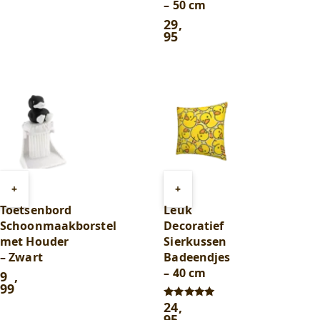
– 50 cm
29
,
95
Toevoegen
Toevoegen
+
+
aan
aan
Toetsenbord
Leuk
winkelwagen
winkelwagen
Schoonmaakborstel
Decoratief
met Houder
Sierkussen
– Zwart
Badeendjes
– 40 cm
9
,
99
24
,
Gewaardeerd
5.00
95