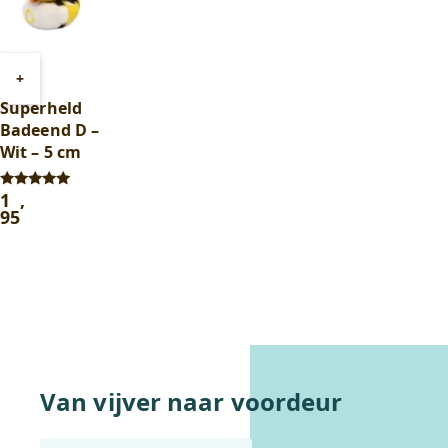
Toevoegen
+
aan
Superheld
winkelwagen
Badeend D –
Wit – 5 cm
1
,
Gewaardeerd
5.00
95
uit 5
In winkelwagentje
Van vijver naar voordeur