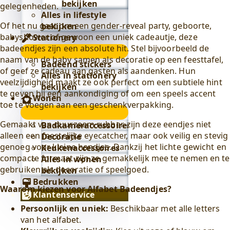
bekijken
gelegenheden.
Alles in lifestyle
Of het nu gaat om een gender-reveal party, geboorte,
bekijken
babyshower of gewoon een uniek cadeautje, deze
Stationery
badeendjes zijn een absolute hit. Stel bijvoorbeeld de
Stationery
naam van de baby samen als decoratie op een feesttafel,
submenu
Badeend stickers
of geef ze cadeau aan gasten als aandenken. Hun
Alles in stationery
veelzijdigheid maakt ze ook perfect om een subtiele hint
bekijken
te geven bij een aankondiging of om een speels accent
Wonen
toe te voegen aan een geschenkverpakking.
Wonen
submenu
Gemaakt van duurzaam rubber, zijn deze eendjes niet
Badkameraccessoires
alleen een feestelijke eyecatcher, maar ook veilig en stevig
Decoratie
genoeg voor kleine handjes. Dankzij het lichte gewicht en
Keukenaccessoires
compacte formaat zijn ze gemakkelijk mee te nemen en te
Alles in wonen
gebruiken als decoratie of speelgoed.
bekijken
Bedrukken
Waarom kiezen voor Alfabet Badeendjes?
Klantenservice
Persoonlijk en uniek:
Beschikbaar met alle letters
van het alfabet.