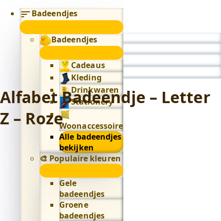
Badeendjes
submenu
Badeendjes
0
submenu
Cadeaus
Kleding
Drinkwaren
Alfabet Badeendje – Letter
Stationery
Z – Roze
Woonaccessoires
Alle badeendjes
bekijken
🎨 Populaire kleuren
🎨
Populaire
Gele
kleuren
badeendjes
submenu
Groene
badeendjes