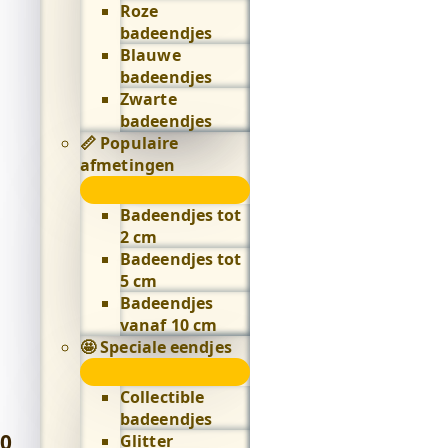
Roze
badeendjes
Blauwe
badeendjes
Zwarte
badeendjes
📏 Populaire
afmetingen
📏
Populaire
Badeendjes tot
afmetingen
2 cm
submenu
Badeendjes tot
5 cm
Badeendjes
vanaf 10 cm
🤩 Speciale eendjes
🤩
Speciale
Collectible
eendjes
badeendjes
submenu
0
,
Glitter