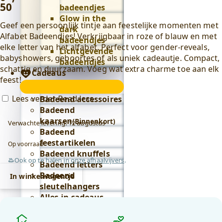
50
badeendjes
Glow in the
Geef een persoonlijk tintje aan feestelijke momenten met
dark
Alfabet Badeendjes! Verkrijgbaar in roze of blauw en met
badeendjes
elke letter van het alfabet. Perfect voor gender-reveals,
Lichtgevende
babyshowers, geboortes of als uniek cadeautje. Compact,
badeendjes
schattig en duurzaam. Voeg wat extra charme toe aan elk
Cadeaus
feest!
Cadeaus
submenu
Lees verder
Read less
Badeend accessoires
Badeend
kaarsen
(Binnenkort)
Verwachte levering: 12 augustus
Badeend
feestartikelen
Op voorraad
Badeend knuffels
Ook op te halen
in onze afhaalvijvers
.
Badeend letters
Alfabet
Badeend
In winkelwagentje
Badeendje
sleutelhangers
-
Alles in cadeaus
Letter
bekijken
Z
Waarom
Lifestyle