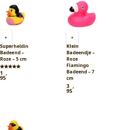
Toevoegen
Toevoegen
+
+
aan
aan
Superheldin
Klein
winkelwagen
winkelwagen
Badeend –
Badeendje –
Roze – 5 cm
Roze
Flamingo
Badeend – 7
1
,
Gewaardeerd
5.00
95
cm
uit 5
3
,
95