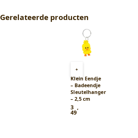
Gerelateerde producten
Toevoegen
+
aan
Klein Eendje
winkelwagen
– Badeendje
Sleutelhanger
– 2,5 cm
3
,
49