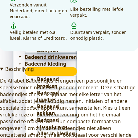
-
kiezen
Verzonden vanuit
Lifestyle
Roze
Elke bestelling met liefde
voor
Nederland, direct uit eigen
submenu
Badeend badtextiel
aantal
verpakt.
voorraad.
debadeend.nl?
submenu
Badjassen
Veilig betalen met o.a.
Duurzaam verpakt, zonder
Alles in
iDeal, Klarna of Creditcard.
onnodig plastic.
badtextiel
bekijken
Badeend drinkwaren
Badeend kleding
Beschrijving
submenu
Badeend
De Alfabet Badeendjes brengen een persoonlijke en
broeken
speelse touch naar elk bijzonder moment. Deze schattige
Badeend
badeendjes zijn verkrijgbaar met elke letter van het
hoedjes
alfabet, zodat je eenvoudig namen, initialen of andere
Badeend
speciale boodschappen kunt samenstellen. Kies uit een
sokken
vrolijke roze of blauwe uitvoering om het helemaal
Badeend
passend te maken. Met hun compacte formaat van
stropdassen
ongeveer 4 cm zijn deze badeendjes niet alleen
Alles in kleding
ontzettend schattig, maar ook ideaal voor verschillende