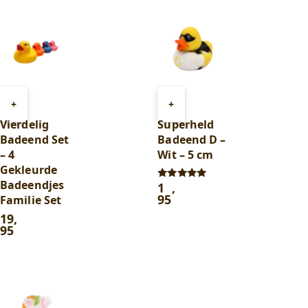
Toevoegen
Toevoegen
+
+
aan
aan
Vierdelig
Superheld
winkelwagen
winkelwagen
Badeend Set
Badeend D –
– 4
Wit – 5 cm
Gekleurde
Badeendjes
1
,
Gewaardeerd
5.00
95
Familie Set
uit 5
19
,
95