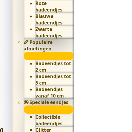
Roze
badeendjes
Blauwe
badeendjes
Zwarte
badeendjes
📏 Populaire
afmetingen
📏
Populaire
Badeendjes tot
afmetingen
2 cm
submenu
Badeendjes tot
5 cm
Badeendjes
vanaf 10 cm
🤩 Speciale eendjes
🤩
Speciale
Collectible
eendjes
badeendjes
submenu
0
,
Glitter