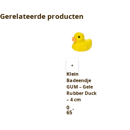
Gerelateerde producten
Toevoegen
+
aan
Klein
winkelwagen
Badeendje
GUM – Gele
Rubber Duck
– 4 cm
0
,
65