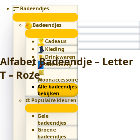
Badeendjes
submenu
Badeendjes
0
submenu
Cadeaus
Kleding
Drinkwaren
Alfabet Badeendje – Letter
Stationery
T – Roze
Woonaccessoires
Alle badeendjes
bekijken
🎨 Populaire kleuren
🎨
Populaire
Gele
kleuren
badeendjes
submenu
Groene
badeendjes