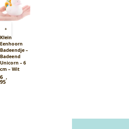
Toevoegen
+
aan
Klein
winkelwagen
Eenhoorn
Badeendje –
Badeend
Unicorn – 6
cm – Wit
6
,
95
In winkelwagentje