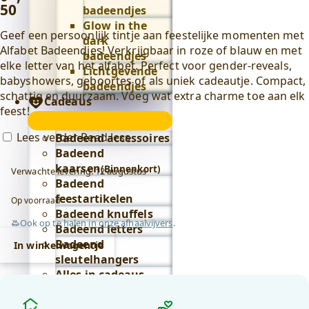
50
badeendjes
Glow in the
Geef een persoonlijk tintje aan feestelijke momenten met
dark
Alfabet Badeendjes! Verkrijgbaar in roze of blauw en met
badeendjes
elke letter van het alfabet. Perfect voor gender-reveals,
Lichtgevende
babyshowers, geboortes of als uniek cadeautje. Compact,
badeendjes
schattig en duurzaam. Voeg wat extra charme toe aan elk
Cadeaus
feest!
Cadeaus
submenu
Lees verder
Read less
Badeend accessoires
Badeend
kaarsen
(Binnenkort)
Verwachte levering: 12 augustus
Badeend
feestartikelen
Op voorraad
Badeend knuffels
Ook op te halen
in onze afhaalvijvers
.
Badeend letters
Badeend
In winkelwagentje
sleutelhangers
Alles in cadeaus
bekijken
Waarom
Lifestyle