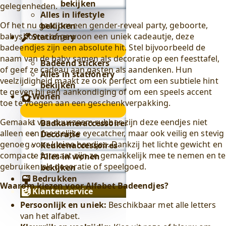
bekijken
gelegenheden.
Alles in lifestyle
Of het nu gaat om een gender-reveal party, geboorte,
bekijken
babyshower of gewoon een uniek cadeautje, deze
Stationery
badeendjes zijn een absolute hit. Stel bijvoorbeeld de
Stationery
naam van de baby samen als decoratie op een feesttafel,
submenu
Badeend stickers
of geef ze cadeau aan gasten als aandenken. Hun
Alles in stationery
veelzijdigheid maakt ze ook perfect om een subtiele hint
bekijken
te geven bij een aankondiging of om een speels accent
Wonen
toe te voegen aan een geschenkverpakking.
Wonen
submenu
Gemaakt van duurzaam rubber, zijn deze eendjes niet
Badkameraccessoires
alleen een feestelijke eyecatcher, maar ook veilig en stevig
Decoratie
genoeg voor kleine handjes. Dankzij het lichte gewicht en
Keukenaccessoires
compacte formaat zijn ze gemakkelijk mee te nemen en te
Alles in wonen
gebruiken als decoratie of speelgoed.
bekijken
Bedrukken
Waarom kiezen voor Alfabet Badeendjes?
Klantenservice
Persoonlijk en uniek:
Beschikbaar met alle letters
van het alfabet.