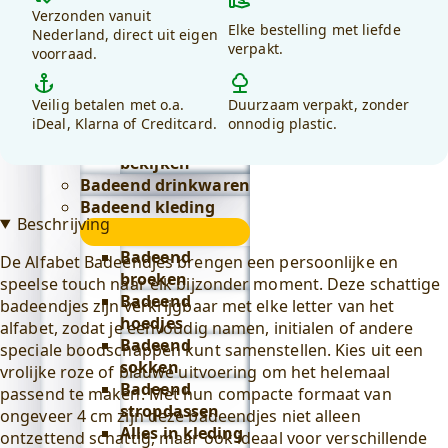
kiezen
Verzonden vanuit
Lifestyle
Elke bestelling met liefde
voor
Nederland, direct uit eigen
submenu
Badeend badtextiel
verpakt.
voorraad.
debadeend.nl?
submenu
Badjassen
Veilig betalen met o.a.
Duurzaam verpakt, zonder
Alles in
iDeal, Klarna of Creditcard.
onnodig plastic.
badtextiel
bekijken
Badeend drinkwaren
Badeend kleding
Beschrijving
submenu
Badeend
De Alfabet Badeendjes brengen een persoonlijke en
broeken
speelse touch naar elk bijzonder moment. Deze schattige
Badeend
badeendjes zijn verkrijgbaar met elke letter van het
hoedjes
alfabet, zodat je eenvoudig namen, initialen of andere
Badeend
speciale boodschappen kunt samenstellen. Kies uit een
sokken
vrolijke roze of blauwe uitvoering om het helemaal
Badeend
passend te maken. Met hun compacte formaat van
stropdassen
ongeveer 4 cm zijn deze badeendjes niet alleen
Alles in kleding
ontzettend schattig, maar ook ideaal voor verschillende