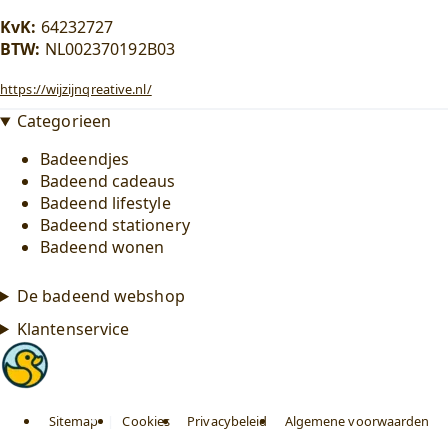
KvK:
64232727
BTW:
NL002370192B03
https://wijzijnqreative.nl/
Categorieen
Badeendjes
Badeend cadeaus
Badeend lifestyle
Badeend stationery
Badeend wonen
De badeend webshop
Klantenservice
Sitemap
|
Cookies
Privacybeleid
Algemene voorwaarden