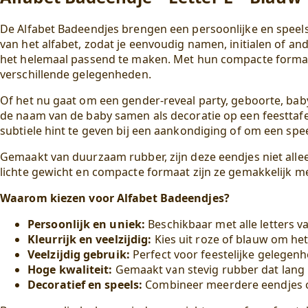
De Alfabet Badeendjes brengen een persoonlijke en speels
van het alfabet, zodat je eenvoudig namen, initialen of a
het helemaal passend te maken. Met hun compacte formaat
verschillende gelegenheden.
Of het nu gaat om een gender-reveal party, geboorte, bab
de naam van de baby samen als decoratie op een feesttafe
subtiele hint te geven bij een aankondiging of om een sp
Gemaakt van duurzaam rubber, zijn deze eendjes niet alleen
lichte gewicht en compacte formaat zijn ze gemakkelijk m
Waarom kiezen voor Alfabet Badeendjes?
Persoonlijk en uniek:
Beschikbaar met alle letters va
Kleurrijk en veelzijdig:
Kies uit roze of blauw om he
Veelzijdig gebruik:
Perfect voor feestelijke gelegenh
Hoge kwaliteit:
Gemaakt van stevig rubber dat lang
Decoratief en speels:
Combineer meerdere eendjes 