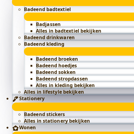
Badeend badtextiel
Badjassen
Alles in badtextiel bekijken
Badeend drinkwaren
Badeend kleding
Badeend broeken
Badeend hoedjes
Badeend sokken
Badeend stropdassen
Alles in kleding bekijken
Alles in lifestyle bekijken
Stationery
Badeend stickers
Alles in stationery bekijken
Wonen