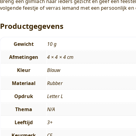
Breng een glimlach naar ieders gezicht en geef een feeste
volgende feestje of verras iemand met een persoonlijk en 
Productgegevens
Gewicht
10 g
Afmetingen
4 × 4 × 4 cm
Kleur
Blauw
Materiaal
Rubber
Opdruk
Letter L
Thema
N/A
Leeftijd
3+
Keurmerk
CE