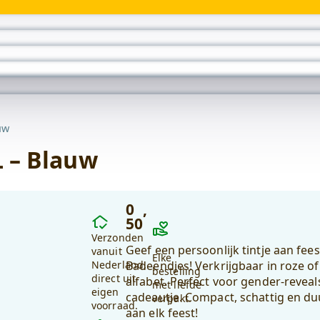
Wonen
submenu
uw
L – Blauw
0
,
Waarom
50
kiezen
Verzonden
Geef een persoonlijk tintje aan fe
voor
vanuit
Elke
Nederland,
Badeendjes! Verkrijgbaar in roze of
debadeend.nl?
bestelling
direct uit
alfabet. Perfect voor gender-revea
met liefde
eigen
cadeautje. Compact, schattig en d
verpakt.
voorraad.
aan elk feest!