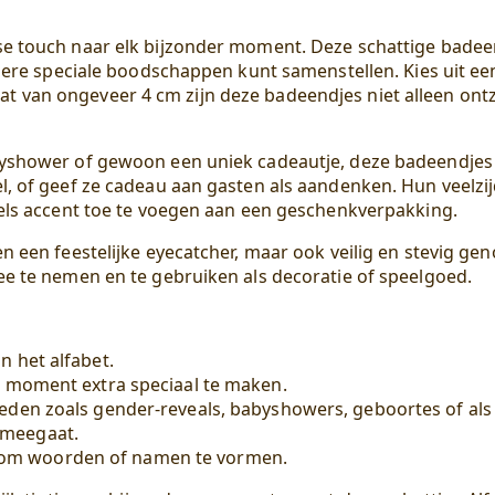
e touch naar elk bijzonder moment. Deze schattige badeend
ndere speciale boodschappen kunt samenstellen. Kies uit ee
 van ongeveer 4 cm zijn deze badeendjes niet alleen ontz
yshower of gewoon een uniek cadeautje, deze badeendjes zi
l, of geef ze cadeau aan gasten als aandenken. Hun veelzi
eels accent toe te voegen aan een geschenkverpakking.
 een feestelijke eyecatcher, maar ook veilig en stevig gen
ee te nemen en te gebruiken als decoratie of speelgoed.
n het alfabet.
t moment extra speciaal te maken.
eden zoals gender-reveals, babyshowers, geboortes of als 
 meegaat.
om woorden of namen te vormen.