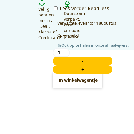
Lees verder
Read less
Veilig
Duurzaam
betalen
verpakt,
met o.a.
Verwachte levering: 11 augustus
zonder
iDeal,
onnodig
Klarna of
Op voorraad
plastic.
Creditcard.
Ook op te halen
in onze afhaalvijvers
.
Alfabet
Badeendje
-
-
+
Letter
L
In winkelwagentje
-
Blauw
aantal