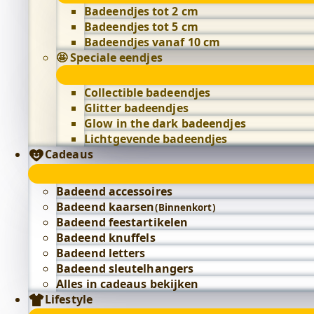
Badeendjes tot 2 cm
Badeendjes tot 5 cm
Badeendjes vanaf 10 cm
🤩 Speciale eendjes
Collectible badeendjes
Glitter badeendjes
Glow in the dark badeendjes
Lichtgevende badeendjes
Cadeaus
Badeend accessoires
Badeend kaarsen
(Binnenkort)
Badeend feestartikelen
Badeend knuffels
Badeend letters
Badeend sleutelhangers
Alles in cadeaus bekijken
Lifestyle