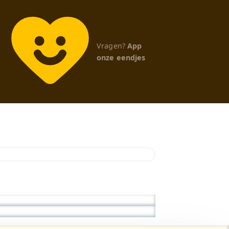
Vragen?
App
onze eendjes