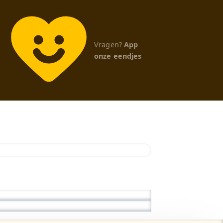
Vragen?
App
onze eendjes