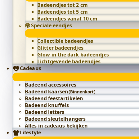
Badeendjes tot 2 cm
Badeendjes tot 5 cm
Badeendjes vanaf 10 cm
🤩 Speciale eendjes
Collectible badeendjes
Glitter badeendjes
Glow in the dark badeendjes
Lichtgevende badeendjes
Cadeaus
Badeend accessoires
Badeend kaarsen
(Binnenkort)
Badeend feestartikelen
Badeend knuffels
Badeend letters
Badeend sleutelhangers
Alles in cadeaus bekijken
Lifestyle