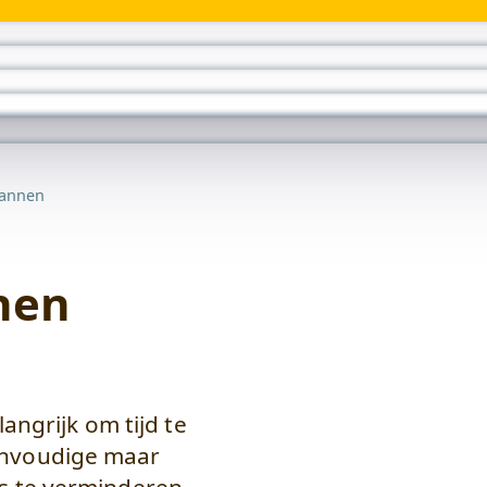
Wonen
submenu
pannen
nen
langrijk om tijd te
envoudige maar