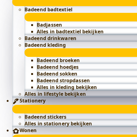
Badeend badtextiel
Badjassen
Alles in badtextiel bekijken
Badeend drinkwaren
Badeend kleding
Badeend broeken
Badeend hoedjes
Badeend sokken
Badeend stropdassen
Alles in kleding bekijken
Alles in lifestyle bekijken
Stationery
Badeend stickers
Alles in stationery bekijken
Wonen