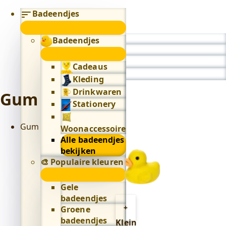
Badeendjes
submenu
Badeendjes
0
submenu
Cadeaus
Kleding
Drinkwaren
Gum
Stationery
Gum
Woonaccessoires
Alle badeendjes
bekijken
🎨 Populaire kleuren
🎨
Populaire
Gele
kleuren
badeendjes
Toevoegen
submenu
+
Groene
aan
badeendjes
Klein