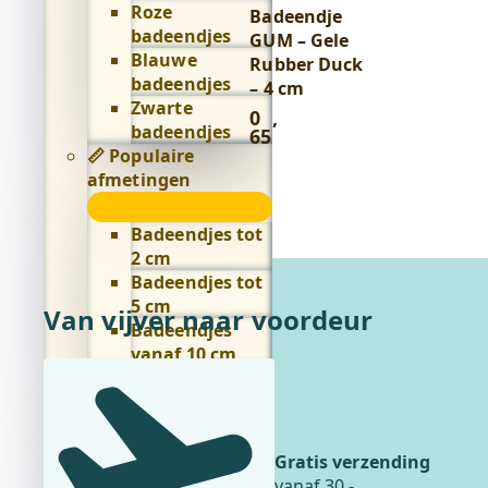
winkelwagen
Roze
Badeendje
badeendjes
GUM – Gele
Blauwe
Rubber Duck
badeendjes
– 4 cm
Zwarte
0
,
badeendjes
65
📏 Populaire
afmetingen
📏
Populaire
Badeendjes tot
afmetingen
2 cm
submenu
Badeendjes tot
5 cm
Van vijver naar voordeur
Badeendjes
vanaf 10 cm
🤩 Speciale eendjes
🤩
Speciale
Collectible
eendjes
badeendjes
Gratis verzending
submenu
Glitter
vanaf 30,-