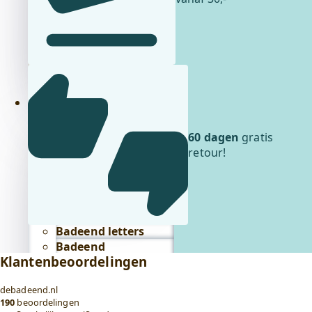
badeendjes
Glow in the
dark
badeendjes
Lichtgevende
badeendjes
Cadeaus
Cadeaus
submenu
60 dagen
gratis
Badeend accessoires
retour!
Badeend
kaarsen
(Binnenkort)
Badeend
feestartikelen
Badeend knuffels
Badeend letters
Badeend
Klantenbeoordelingen
sleutelhangers
Alles in cadeaus
debadeend.nl
bekijken
190
beoordelingen
Lifestyle