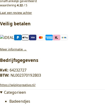
onafhankelijk geverifieerd
Lifestyle
waardering
4.22
/ 5
submenu
Badeend badtextiel
Laat een review achter
submenu
Badjassen
Veilig betalen
Alles in
badtextiel
bekijken
Badeend drinkwaren
Badeend kleding
Meer informatie →
submenu
Bedrijfsgegevens
Badeend
broeken
KvK:
64232727
Badeend
BTW:
NL002370192B03
hoedjes
Badeend
https://wijzijnqreative.nl/
sokken
Badeend
Categorieen
stropdassen
Badeendjes
Alles in kleding