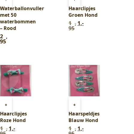
aan
aan
Waterballonvuller
Haarclipjes
winkelwagen
winkelwagen
met 50
Groen Hond
waterbommen
1
,
1,-
Oorspronkelijke
Huidige
95
– Rood
prijs
prijs
was:
is:
2
,
1
1,-.
95
,
95
.
Toevoegen
Toevoegen
+
+
aan
aan
Haarclipjes
Haarspeldjes
winkelwagen
winkelwagen
Roze Hond
Blauw Hond
1
,
1,-
1
,
1,-
Oorspronkelijke
Huidige
Oorspronkelijke
Huidige
95
95