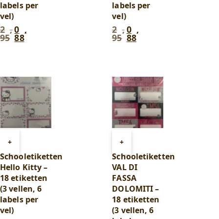
labels per
labels per
vel)
vel)
2
,
0
,
2
,
0
,
Oorspronkelijke
Huidige
Oorspronkelijke
Huidige
95
88
95
88
prijs
prijs
prijs
prijs
was:
is:
was:
is:
2
0
2
0
,
,
,
,
95
.
88
.
95
.
88
.
Toevoegen
Toevoegen
+
+
aan
aan
Schooletiketten
Schooletiketten
winkelwagen
winkelwagen
Hello Kitty –
VAL DI
18 etiketten
FASSA
(3 vellen, 6
DOLOMITI –
labels per
18 etiketten
vel)
(3 vellen, 6