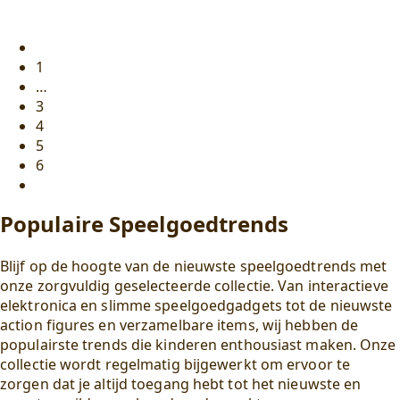
4
3
,
,
95
.
95
.
Pagina-
Vorige
pagina
1
indeling
…
producten
3
4
5
6
Volgende
pagina
Populaire Speelgoedtrends
Blijf op de hoogte van de nieuwste speelgoedtrends met
onze zorgvuldig geselecteerde collectie. Van interactieve
elektronica en slimme speelgoedgadgets tot de nieuwste
action figures en verzamelbare items, wij hebben de
populairste trends die kinderen enthousiast maken. Onze
collectie wordt regelmatig bijgewerkt om ervoor te
zorgen dat je altijd toegang hebt tot het nieuwste en