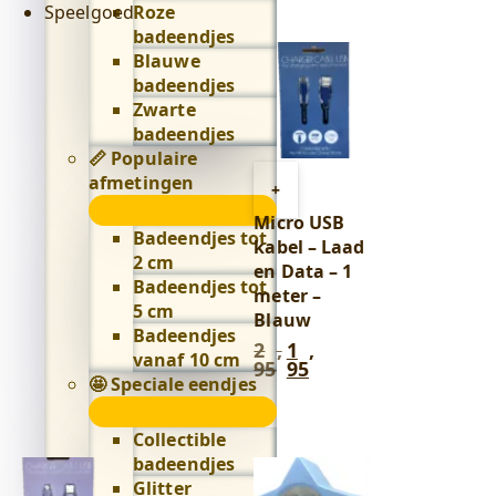
Speelgoed
Roze
badeendjes
Blauwe
badeendjes
Zwarte
badeendjes
📏 Populaire
afmetingen
Toevoegen
+
📏
aan
Micro USB
Populaire
winkelwagen
Badeendjes tot
kabel – Laad
afmetingen
2 cm
en Data – 1
submenu
Badeendjes tot
meter –
5 cm
Blauw
Badeendjes
2
,
1
,
Oorspronkelijke
Huidige
vanaf 10 cm
95
95
prijs
prijs
🤩 Speciale eendjes
was:
is:
🤩
2
1
Speciale
,
,
Collectible
95
.
95
.
eendjes
badeendjes
submenu
Glitter