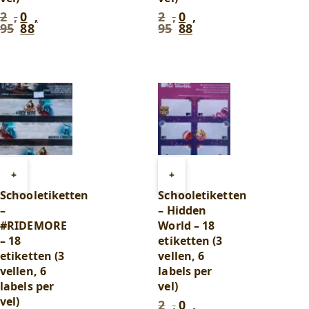
2
,
0
,
2
,
0
,
Oorspronkelijke
Huidige
Oorspronkelijke
Huidige
95
88
95
88
prijs
prijs
prijs
prijs
was:
is:
was:
is:
2
0
2
0
,
,
,
,
95
.
88
.
95
.
88
.
Toevoegen
Toevoegen
+
+
aan
aan
Schooletiketten
Schooletiketten
winkelwagen
winkelwagen
–
– Hidden
#RIDEMORE
World – 18
– 18
etiketten (3
etiketten (3
vellen, 6
vellen, 6
labels per
labels per
vel)
vel)
2
,
0
,
Oorspronkelijke
Huidige