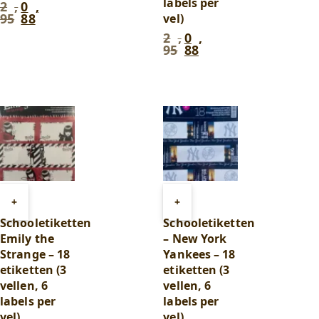
labels per
2
,
0
,
Oorspronkelijke
Huidige
95
88
vel)
prijs
prijs
was:
is:
2
,
0
,
Oorspronkelijke
Huidige
2
0
95
88
prijs
prijs
,
,
was:
is:
95
.
88
.
2
0
,
,
95
.
88
.
Toevoegen
Toevoegen
+
+
aan
aan
Schooletiketten
Schooletiketten
winkelwagen
winkelwagen
Emily the
– New York
Strange – 18
Yankees – 18
etiketten (3
etiketten (3
vellen, 6
vellen, 6
labels per
labels per
vel)
vel)