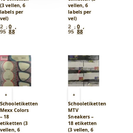
(3 vellen, 6
vellen, 6
labels per
labels per
vel)
vel)
2
,
0
,
2
,
0
,
Oorspronkelijke
Huidige
Oorspronkelijke
Huidige
95
88
95
88
prijs
prijs
prijs
prijs
was:
is:
was:
is:
2
0
2
0
,
,
,
,
95
.
88
.
95
.
88
.
Toevoegen
Toevoegen
+
+
aan
aan
Schooletiketten
Schooletiketten
winkelwagen
winkelwagen
Mexx Colors
MTV
– 18
Sneakers –
etiketten (3
18 etiketten
vellen, 6
(3 vellen, 6