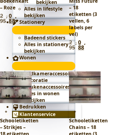
Boekenkaft
Miss Future
bekijken
– Roze
– 18
Alles in lifestyle
etiketten (3
bekijken
2
,
0
,
Oorspronkelijke
Huidige
95
88
vellen, 6
Stationery
prijs
prijs
labels per
was:
is:
Stationery
2
0
vel)
submenu
Badeend stickers
,
,
2
,
0
,
Oorspronkelijke
Huidige
Alles in stationery
95
.
88
.
95
88
prijs
prijs
bekijken
was:
is:
Wonen
2
0
Wonen
,
,
95
.
88
.
submenu
Badkameraccessoires
Decoratie
Keukenaccessoires
Alles in wonen
bekijken
Bedrukken
Toevoegen
Toevoegen
+
+
Klantenservice
aan
aan
Schooletiketten
Schooletiketten
winkelwagen
winkelwagen
– Strikjes –
Chains – 18
18 etiketten
etiketten (3