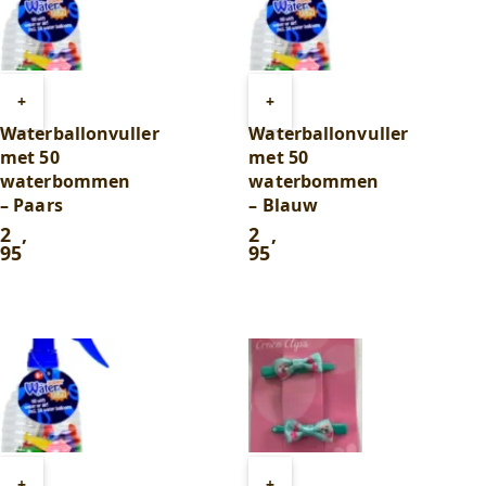
Toevoegen
Toevoegen
+
+
aan
aan
Waterballonvuller
Waterballonvuller
winkelwagen
winkelwagen
met 50
met 50
waterbommen
waterbommen
– Paars
– Blauw
2
,
2
,
95
95
Toevoegen
Toevoegen
+
+