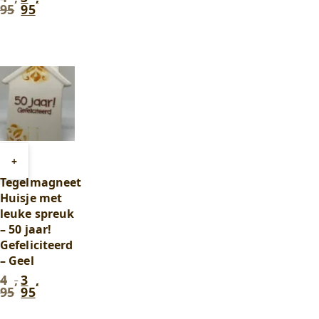
,
,
95
95
prijs
prijs
95
.
95
.
was:
is:
4
3
,
,
95
.
95
.
Toevoegen
+
aan
Tegelmagneet
winkelwagen
Huisje met
leuke spreuk
– 50 jaar!
Gefeliciteerd
– Geel
4
,
3
,
Oorspronkelijke
Huidige
95
95
prijs
prijs
was:
is: