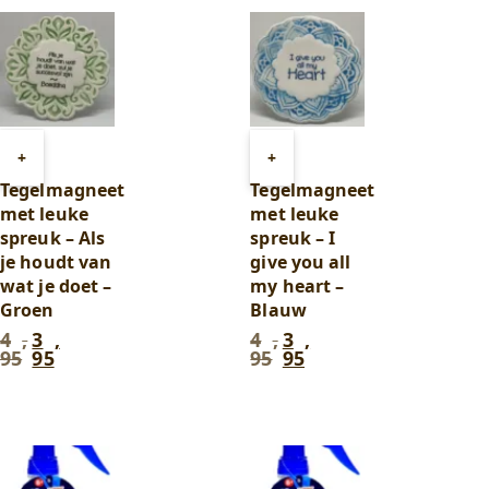
95
.
95
.
Toevoegen
Toevoegen
+
+
aan
aan
Tegelmagneet
Tegelmagneet
winkelwagen
winkelwagen
met leuke
met leuke
spreuk – Als
spreuk – I
je houdt van
give you all
wat je doet –
my heart –
Groen
Blauw
4
,
3
,
4
,
3
,
Oorspronkelijke
Huidige
Oorspronkelijke
Huidige
95
95
95
95
prijs
prijs
prijs
prijs
was:
is:
was:
is:
4
3
4
3
,
,
,
,
95
.
95
.
95
.
95
.