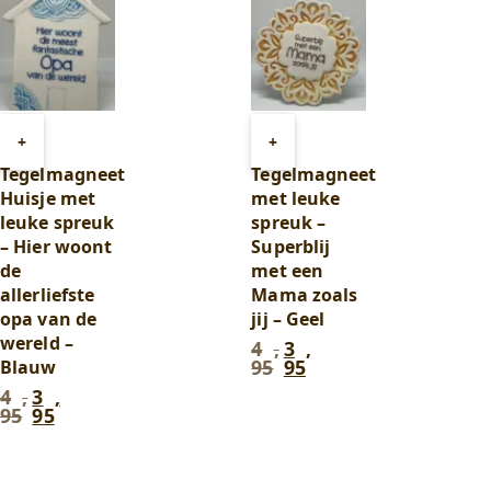
Toevoegen
Toevoegen
+
+
aan
aan
Tegelmagneet
Tegelmagneet
winkelwagen
winkelwagen
Huisje met
met leuke
leuke spreuk
spreuk –
– Hier woont
Superblij
de
met een
allerliefste
Mama zoals
opa van de
jij – Geel
wereld –
4
,
3
,
Oorspronkelijke
Huidige
95
95
Blauw
prijs
prijs
was:
is:
4
,
3
,
Oorspronkelijke
Huidige
4
3
95
95
prijs
prijs
,
,
was:
is:
95
.
95
.
4
3
,
,