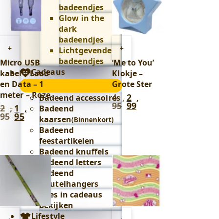
badeendjes
Glow in the
dark
badeendjes
Toevoegen
Toevoegen
+
+
Lichtgevende
aan
aan
badeendjes
Micro USB
‘Me to You’
winkelwagen
winkelwagen
Cadeaus
kabel – Laad
Klokje –
en Data – 1
Grote Ster
Cadeaus
meter – Roze
submenu
4
,
2
,
Badeend accessoires
Oorspronkelijke
Huidige
95
99
2
,
1
,
prijs
prijs
Badeend
Oorspronkelijke
Huidige
95
95
was:
is:
prijs
prijs
kaarsen
(Binnenkort)
4
2
was:
is:
Badeend
,
,
2
1
feestartikelen
95
.
99
.
,
,
Badeend knuffels
95
.
95
.
Badeend letters
Badeend
sleutelhangers
Alles in cadeaus
bekijken
Lifestyle