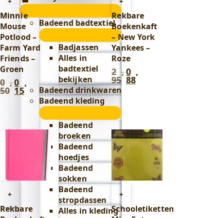
Toevoegen
Toevoegen
+
+
Lifestyle
aan
aan
Minnie
Rekbare
submenu
winkelwagen
winkelwagen
Badeend badtextiel
Mouse
Boekenkaft
submenu
Potlood –
– New York
Badjassen
Farm Yard
Yankees –
Alles in
Friends –
Roze
badtextiel
Groen
2
,
0
,
Oorspronkelijke
Huidige
bekijken
95
88
0
,
0
,
prijs
prijs
Oorspronkelijke
Huidige
Badeend drinkwaren
50
15
was:
is:
prijs
prijs
2
0
Badeend kleding
was:
is:
,
,
0
0
submenu
95
.
88
.
,
,
Badeend
50
.
15
.
broeken
Badeend
hoedjes
Badeend
sokken
Badeend
Toevoegen
Toevoegen
+
+
stropdassen
aan
aan
Rekbare
Schooletiketten
Alles in kleding
winkelwagen
winkelwagen