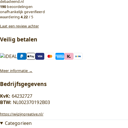
debadeend.nl
190
beoordelingen
onafhankelijk geverifieerd
waardering
4.22
/ 5
Laat een review achter
Veilig betalen
Meer informatie →
Bedrijfsgegevens
KvK:
64232727
BTW:
NL002370192B03
https://wijzijnqreative.nl/
Categorieen